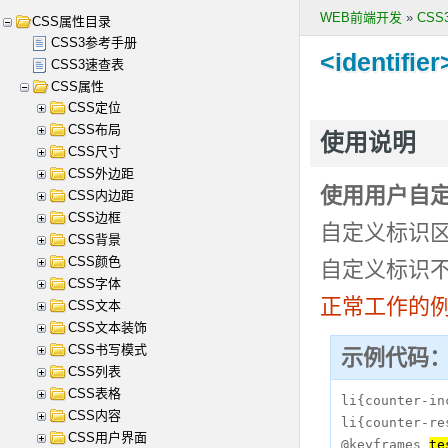
WEB前端开发
»
CS
CSS属性目录
CSS3参考手册
<identifier
CSS3速查表
CSS属性
CSS定位
CSS布局
使用说明
CSS尺寸
CSS外边距
使用用户自
CSS内边距
CSS边框
自定义标识区
CSS背景
CSS颜色
自定义标识不
CSS字体
正常工作的
CSS文本
CSS文本装饰
CSS书写模式
示例代码
CSS列表
CSS表格
li{counter-in
CSS内容
li{counter-re
CSS用户界面
@keyframes 
te