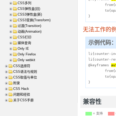
CSS多列
	from{opacity:1;}

CSS弹性盒(旧)
	to{opacity:0;}

CSS3弹性盒(新)
CSS3变换(Transform)
过渡(Transition)
无法工作的
动画(Animation)
CSS打印
示例代码
媒体查询
Only IE
li{counter-in
Only Firefox
li{counter-re
Only webkit
@keyframes 
au
CSS选择符
	from{opacity:1;}

CSS语法与规则
	to{opacity:0;}

CSS取值与单位
附录
CSS Hack
问题和经验
关于CSS手册
兼容性
= 支持