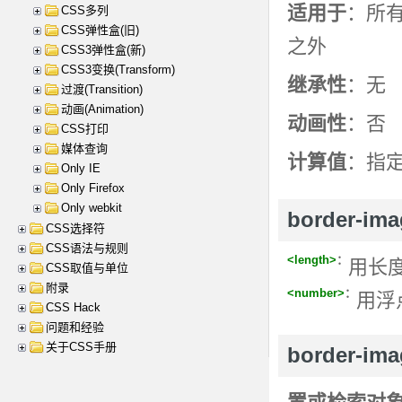
适用于
：所有
CSS多列
CSS弹性盒(旧)
之外
CSS3弹性盒(新)
CSS3变换(Transform)
继承性
：无
过渡(Transition)
动画(Animation)
动画性
：否
CSS打印
媒体查询
计算值
：指
Only IE
Only Firefox
Only webkit
border-im
CSS选择符
CSS语法与规则
<length>
：
用长
CSS取值与单位
附录
<number>
：
用浮
CSS Hack
问题和经验
关于CSS手册
border-im