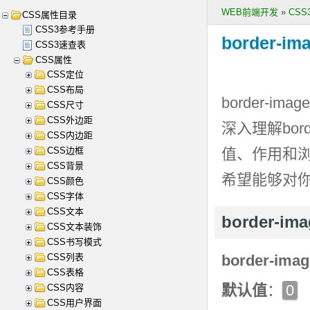
WEB前端开发
»
CS
CSS属性目录
CSS3参考手册
border-ima
CSS3速查表
CSS属性
CSS定位
CSS布局
border-image
CSS尺寸
CSS外边距
深入理解
bor
CSS内边距
CSS边框
值、作用和
CSS背景
希望能够对
CSS颜色
CSS字体
CSS文本
border-i
CSS文本装饰
CSS书写模式
CSS列表
border-imag
CSS表格
默认值
：
0
CSS内容
CSS用户界面