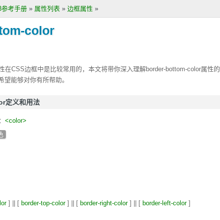
S3参考手册
»
属性列表
»
边框属性
»
tom-color
性在CSS边框中是比较常用的，本文将带你深入理解
border-bottom-color
属性的
希望能够对你有所帮助。
color定义和用法
：
<color>
色
lor
] || [
border-top-color
] || [
border-right-color
] || [
border-left-color
]