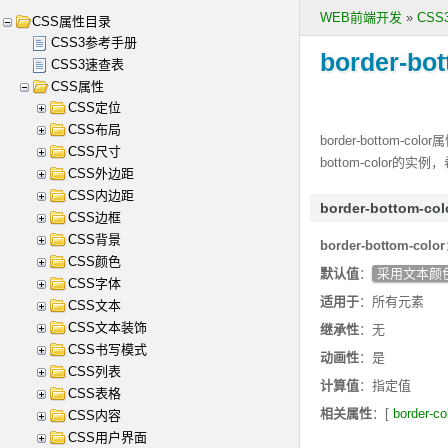
WEB前端开发
»
CS
CSS属性目录
CSS3参考手册
border-bot
CSS3速查表
CSS属性
CSS定位
CSS布局
border-bottom-color
属
CSS尺寸
bottom-color
的实例，
CSS外边距
CSS内边距
border-bottom-
CSS边框
CSS背景
border-bottom-color
CSS颜色
默认值
：
采用文本颜
CSS字体
适用于
：所有元素
CSS文本
CSS文本装饰
继承性
：无
CSS书写模式
动画性
：是
CSS列表
计算值
：指定值
CSS表格
相关属性
：[
border-co
CSS内容
CSS用户界面