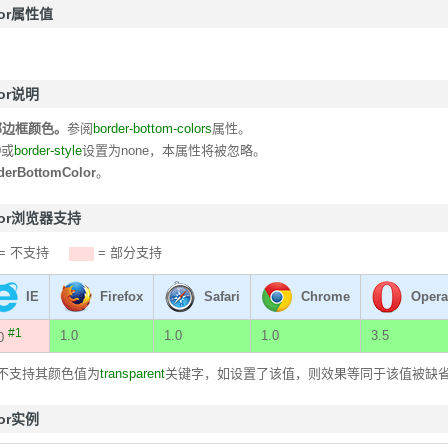
olor属性值
lor说明
部边框颜色。
参阅
border-bottom-colors
属性。
0或
border-style
设置为none，本属性将被忽略。
derBottomColor
。
color浏览器支持
= 不支持
= 部分支持
IE
Firefox
Safari
Chrome
Opera
#1
1.0
1.0
1.0
3.5
.0
器不支持其颜色值为
transparent
关键字，如设置了该值，则效果等同于该值被缺
lor实例