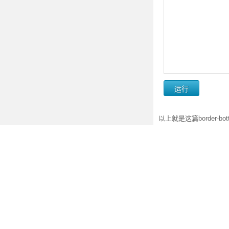
以上就是这篇border-
animation-fil
CSS3 animation
CSS3新属性及兼
除了html5的新特性，CSS
纯CSS3使用vw