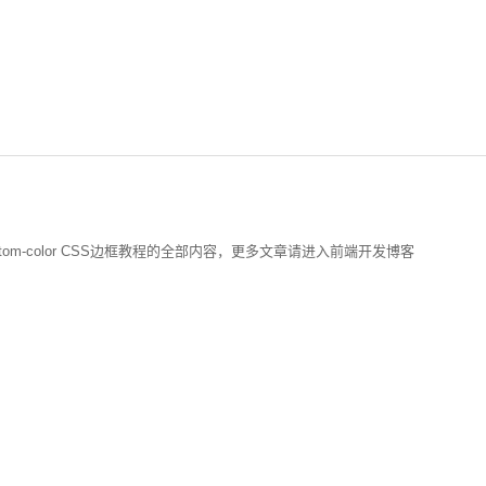
bottom-color CSS边框教程的全部内容，更多文章请进入前端开发博客
l-mode控制CSS3动画结束状态
状态结束后可以通过animation-fill-mode 控制动画的最后状态，分别是不改变默认行
容代码一览
3的新特性也是面试中经常被问到的。本文分享了一些CSS3选择器、Transition,Transf
和vh视口单位实现自适应