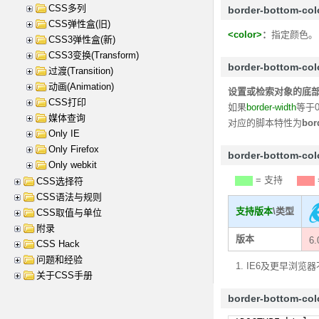
CSS多列
border-bottom-c
CSS弹性盒(旧)
<color>
：
指定颜色。
CSS3弹性盒(新)
CSS3变换(Transform)
border-bottom-co
过渡(Transition)
动画(Animation)
设置或检索对象的底
CSS打印
如果
border-width
等于
媒体查询
对应的脚本特性为
bor
Only IE
Only Firefox
border-bottom-
Only webkit
= 支持
CSS选择符
CSS语法与规则
支持版本
\类型
CSS取值与单位
附录
版本
6
CSS Hack
问题和经验
IE6及更早浏览
关于CSS手册
border-bottom-co