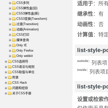
适用于
：所有 d
CSS多列
CSS弹性盒(旧)
继承性
：有
CSS3弹性盒(新)
CSS3变换(Transform)
动画性
：否
过渡(Transition)
动画(Animation)
计算值
：特
CSS打印
媒体查询
Only IE
list-style
Only Firefox
Only webkit
outside：
CSS选择符
列表项
CSS语法与规则
inside：
列表项
CSS取值与单位
附录
CSS Hack
list-style
问题和经验
关于CSS手册
设置或检索