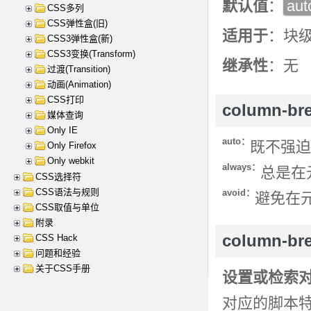
默认值
：
aut
CSS多列
CSS弹性盒(旧)
适用于
：块
CSS3弹性盒(新)
CSS3变换(Transform)
继承性
：无
过渡(Transition)
动画(Animation)
CSS打印
column-br
媒体查询
Only IE
auto：
既不强迫
Only Firefox
Only webkit
always：
总是在
CSS选择符
CSS语法与规则
avoid：
避免在
CSS取值与单位
附录
column-br
CSS Hack
问题和经验
关于CSS手册
设置或检索
对应的脚本