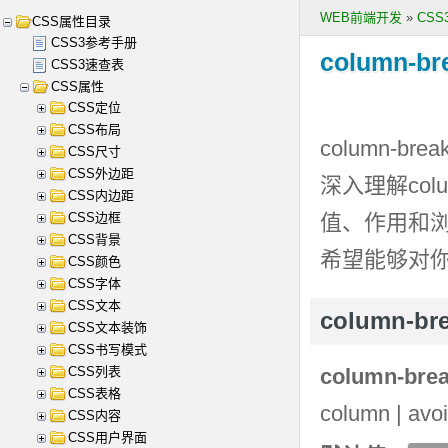
WEB前端开发
»
CS
CSS属性目录
CSS3参考手册
column-bre
CSS3速查表
CSS属性
CSS定位
CSS布局
column-break
CSS尺寸
CSS外边距
深入理解
col
CSS内边距
CSS边框
值、作用和
CSS背景
希望能够对
CSS颜色
CSS字体
CSS文本
column-b
CSS文本装饰
CSS书写模式
CSS列表
column-brea
CSS表格
column | avo
CSS内容
CSS用户界面