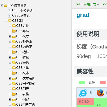
WEB前端开发
»
CS
CSS属性目录
CSS3参考手册
grad
CSS3速查表
CSS属性
CSS定位
CSS布局
使用说明
CSS尺寸
CSS外边距
梯度（Grad
CSS内边距
CSS边框
90deg = 100g
CSS背景
CSS颜色
CSS字体
兼容性
CSS文本
CSS文本装饰
= 支持
CSS书写模式
CSS列表
IE
CSS表格
CSS内容
6.0-8.0
CSS用户界面
4.0