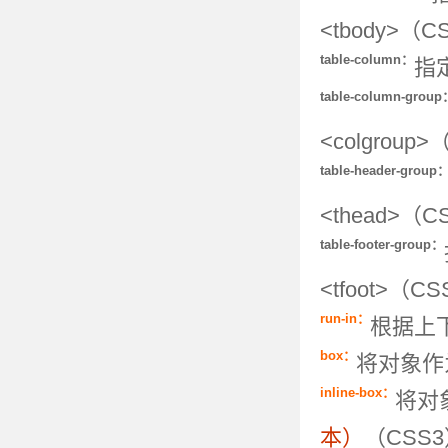
<tbody>（C
table-column：
指
table-column-group
<colgroup
table-header-group
<thead>（C
table-footer-group：
<tfoot>（C
run-in：
根据上
box：
将对象作
inline-box：
将对
本）
（CSS