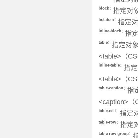
block：
指定对
list-item：
指定
inline-block：
指定
table：
指定对象
<table>（C
inline-table：
指定
<table>（C
table-caption：
指
<caption>
table-cell：
指定对
table-row：
指定对
table-row-group：