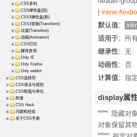
header-group
CSS多列
CSS弹性盒(旧)
|
inline-flexb
CSS3弹性盒(新)
CSS3变换(Transform)
默认值
：
inli
过渡(Transition)
适用于
：所
动画(Animation)
CSS打印
继承性
：无
媒体查询
Only IE
动画性
：否
Only Firefox
Only webkit
计算值
：指
CSS选择符
CSS语法与规则
CSS取值与单位
display属
附录
CSS Hack
none：
问题和经验
隐藏对
关于CSS手册
对象保留其
inline：
指定对