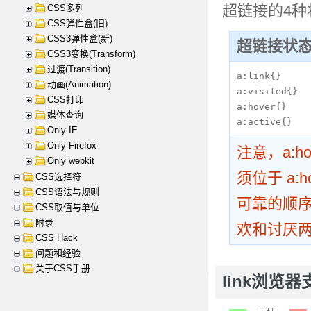
超链接的4
CSS多列
CSS弹性盒(旧)
CSS3弹性盒(新)
超链接状
CSS3变换(Transform)
过渡(Transition)
a:link{}

动画(Animation)
a:visited{}

CSS打印
a:hover{}

媒体查询
a:active{}
Only IE
Only Firefox
注意，a:hov
Only webkit
须位于 a:h
CSS选择符
CSS语法与规则
可靠的顺序是：l(
CSS取值与单位
附录
欢和讨厌
CSS Hack
问题和经验
关于CSS手册
link浏览器