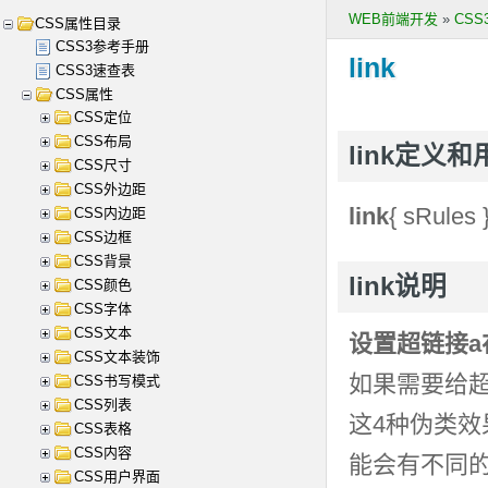
WEB前端开发
»
CS
CSS属性目录
CSS3参考手册
link
CSS3速查表
CSS属性
CSS定位
CSS布局
link定义和
CSS尺寸
CSS外边距
link
{ sRules 
CSS内边距
CSS边框
CSS背景
link说明
CSS颜色
CSS字体
CSS文本
设置超链接
CSS文本装饰
如果需要给
CSS书写模式
CSS列表
这4种伪类
CSS表格
CSS内容
能会有不同
CSS用户界面