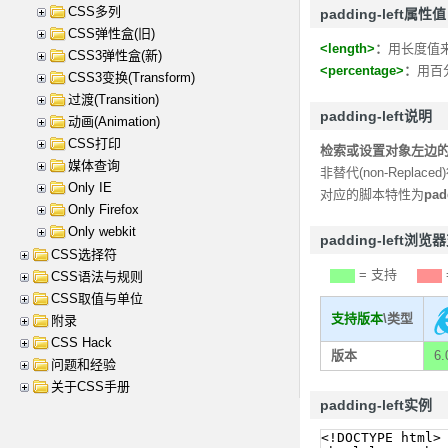
CSS多列
padding-left属性值
CSS弹性盒(旧)
<length>
：
用长度值
CSS3弹性盒(新)
<percentage>
：
用百
CSS3变换(Transform)
过渡(Transition)
padding-left说明
动画(Animation)
CSS打印
检索或设置对象左边
媒体查询
非替代(non-Repl
Only IE
对应的脚本特性为
pad
Only Firefox
Only webkit
padding-left浏览
CSS选择符
= 支持
CSS语法与规则
CSS取值与单位
支持版本
\类型
附录
CSS Hack
版本
6.
问题和经验
关于CSS手册
padding-left实例