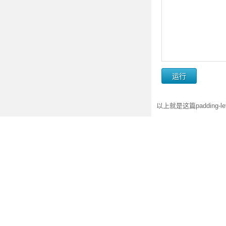
以上就是这篇padding
animation-fil
CSS3 animation
CSS3新属性及兼
除了html5的新特性，CSS
纯CSS3使用vw
vw : 1vw 等于视