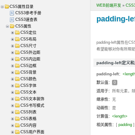
WEB前端开发
»
CS
CSS属性目录
CSS3参考手册
padding-le
CSS3速查表
CSS属性
CSS定位
CSS布局
padding-left
属性在C
CSS尺寸
希望能够对你有所帮
CSS外边距
CSS内边距
padding-left定义
CSS边框
CSS背景
padding-left
：
<lengt
CSS颜色
默认值
：
0
CSS字体
适用于
：所有元素，除 table-
CSS文本
CSS文本装饰
继承性
：无
CSS书写模式
动画性
：是
CSS列表
计算值
：
<length>
CSS表格
相关属性
：[
padding
] 
CSS内容
CSS用户界面