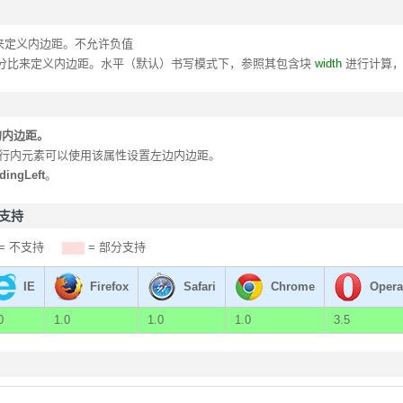
来定义内边距。不允许负值
分比来定义内边距。水平（默认）书写模式下，参照其包含块
width
进行计算
的内边距。
aced)行内元素可以使用该属性设置左边内边距。
dingLeft
。
器支持
= 不支持
= 部分支持
IE
Firefox
Safari
Chrome
Opera
0
1.0
1.0
1.0
3.5