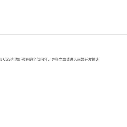
-left CSS内边距教程的全部内容，更多文章请进入前端开发博客
l-mode控制CSS3动画结束状态
状态结束后可以通过animation-fill-mode 控制动画的最后状态，分别是不改变默认行
容代码一览
3的新特性也是面试中经常被问到的。本文分享了一些CSS3选择器、Transition,Transf
和vh视口单位实现自适应
口宽度的1%，vh : 1vh 等于视口高度的1%。本文介绍纯CSS视口单位vw和