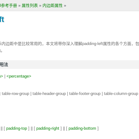
S3参考手册
»
属性列表
»
内边距属性
»
ft
SS内边距中是比较常用的，本文将带你深入理解
padding-left
属性的各个方面，
助。
和用法
h>
|
<percentage>
row-group | table-header-group | table-footer-group | table-column-group 
|| [
padding-top
] || [
padding-right
] || [
padding-bottom
]