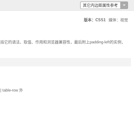
其它内边距属性参考
版本：CSS1
媒体：视觉
包括它的语法、取值、作用和浏览器兼容性，最后附上
padding-left
的实例，
| table-row 外