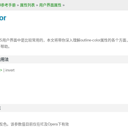
S3参考手册
»
属性列表
»
用户界面属性
»
or
SS用户界面中是比较常用的，本文将带你深入理解
outline-color
属性的各个方面
所帮助。
义和用法
r>
| invert
值
反色。
该参数值目前仅在IE及Opera下有效