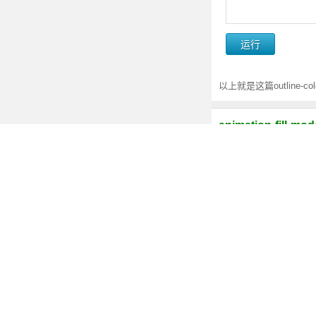
以上就是这篇outline
animation-fil
CSS3 animation
CSS3新属性及兼
除了html5的新特性，CSS
纯CSS3使用vw
vw : 1vw 等于视
的强大。 - 2017-07-26
CSS3 calc()是
CSS3 的 calc(