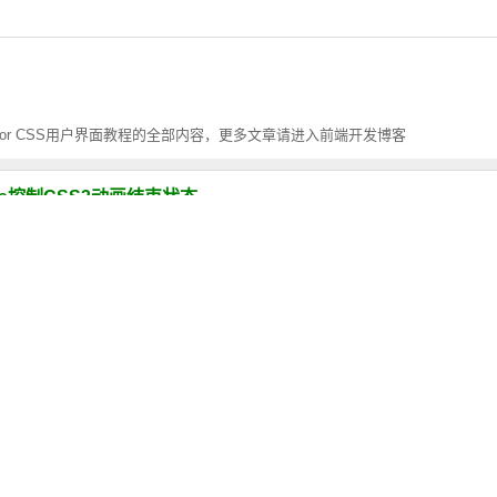
-color CSS用户界面教程的全部内容，更多文章请进入前端开发博客
l-mode控制CSS3动画结束状态
状态结束后可以通过animation-fill-mode 控制动画的最后状态，分别是不改变默认行
容代码一览
3的新特性也是面试中经常被问到的。本文分享了一些CSS3选择器、Transition,Transf
和vh视口单位实现自适应
口宽度的1%，vh : 1vh 等于视口高度的1%。本文介绍纯CSS视口单位vw和
怎么实现计算
) 函数允许我们在属性值中执行数学计算操作。例如，我们可以使用 calc() 指定