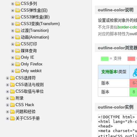
CSS多列
outline-color说明
CSS弹性盒(旧)
CSS3弹性盒(新)
设置或检索对象外的
CSS3变换(Transform)
不允许类似
border-colo
过渡(Transition)
对应的脚本特性为
out
动画(Animation)
CSS打印
outline-color浏
媒体查询
Only IE
= 支持
Only Firefox
Only webkit
支持版本
\类型
CSS选择符
版本
6-
CSS语法与规则
CSS取值与单位
版本
8
附录
CSS Hack
outline-color实例
问题和经验
关于CSS手册