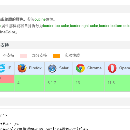
线条轮廓的颜色。
参阅
outline
属性。
r
属性那样能将自身拆分为
border-top-color
,
border-right-color
,
border-bottom-colo
lineColor
。
览器支持
= 不支持
= 部分支持
= 实验性质
IE
Firefox
Safari
Chrome
Opera
7
4
5.1.7
13
11.5