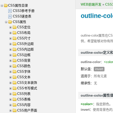
WEB前端开发
»
CS
CSS属性目录
CSS3参考手册
outline-col
CSS3速查表
CSS属性
CSS定位
CSS布局
outline-color
属性在C
CSS尺寸
例，希望能够对你有
CSS外边距
CSS内边距
outline-color定
CSS边框
CSS背景
outline-color
：
<colo
CSS颜色
默认值
：
invert
CSS字体
适用于
：所有元素
CSS文本
CSS文本装饰
继承性
：无
CSS书写模式
CSS列表
outline-color属性
CSS表格
<color>
：
指定颜色。
CSS内容
invert：
使用背景色的
CSS用户界面