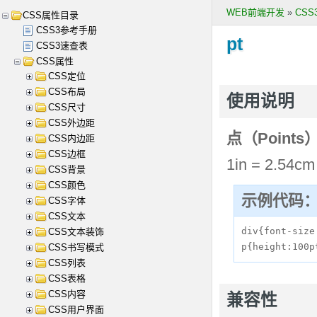
WEB前端开发
»
CS
CSS属性目录
CSS3参考手册
pt
CSS3速查表
CSS属性
CSS定位
CSS布局
使用说明
CSS尺寸
CSS外边距
点（Point
CSS内边距
CSS边框
1in = 2.54cm
CSS背景
CSS颜色
示例代码
CSS字体
CSS文本
div{font-size:
CSS文本装饰
p{height:100p
CSS书写模式
CSS列表
CSS表格
CSS内容
兼容性
CSS用户界面