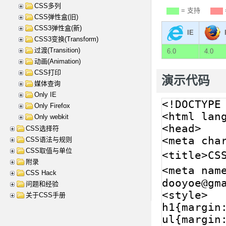
CSS多列
= 支持
CSS弹性盒(旧)
CSS3弹性盒(新)
IE
CSS3变换(Transform)
过渡(Transition)
6.0
4.0
动画(Animation)
CSS打印
演示代码
媒体查询
Only IE
Only Firefox
Only webkit
CSS选择符
CSS语法与规则
CSS取值与单位
附录
CSS Hack
问题和经验
关于CSS手册