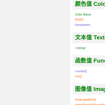
颜色值 Color
Color Name
RGBA
transparent
文本值 Textu
<string>
函数值 Funct
counter()
min()
图像值 Image
linear-gradient()
repeating-radial-gradie