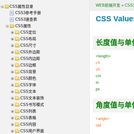
WEB前端开发
»
CS
CSS属性目录
CSS3参考手册
CSS Value
CSS3速查表
CSS属性
CSS定位
CSS布局
长度值与单位 Le
CSS尺寸
CSS外边距
<length>
CSS内边距
ch
CSS边框
vh
CSS背景
cm
CSS颜色
in
CSS字体
px
CSS文本
CSS文本装饰
角度值与单位 An
CSS书写模式
CSS列表
CSS表格
<angle>
CSS内容
rad
CSS用户界面