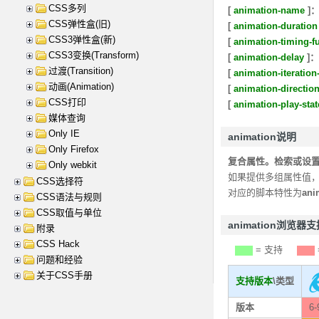
CSS多列
[
animation-name
]
CSS弹性盒(旧)
[
animation-duration
CSS3弹性盒(新)
[
animation-timing-f
CSS3变换(Transform)
[
animation-delay
]：
过渡(Transition)
[
animation-iteration
动画(Animation)
[
animation-directio
CSS打印
[
animation-play-stat
媒体查询
Only IE
animation说明
Only Firefox
复合属性。检索或设
Only webkit
如果提供多组属性值
CSS选择符
对应的脚本特性为
ani
CSS语法与规则
CSS取值与单位
animation浏览器
附录
CSS Hack
= 支持
问题和经验
关于CSS手册
支持版本
\类型
版本
6-