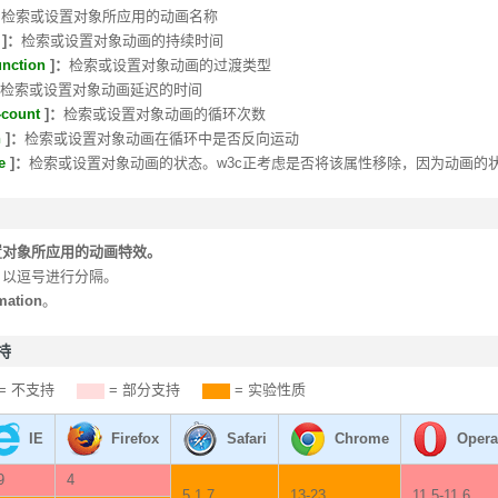
：
检索或设置对象所应用的动画名称
]：
检索或设置对象动画的持续时间
unction
]：
检索或设置对象动画的过渡类型
检索或设置对象动画延迟的时间
-count
]：
检索或设置对象动画的循环次数
n
]：
检索或设置对象动画在循环中是否反向运动
e
]：
检索或设置对象动画的状态。
w3c正考虑是否将该属性移除，因为动画的
置对象所应用的动画特效。
，以逗号进行分隔。
mation
。
支持
= 不支持
= 部分支持
= 实验性质
IE
Firefox
Safari
Chrome
Opera
9
4
5.1.7
13-23
11.5-11.6