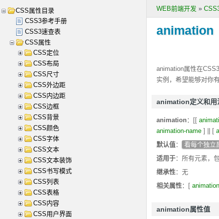
WEB前端开发
»
CS
CSS属性目录
CSS3参考手册
animation
CSS3速查表
CSS属性
CSS定位
CSS布局
animation
属性在CSS
CSS尺寸
实例，希望能够对你
CSS外边距
CSS内边距
animation定义和
CSS边框
CSS背景
animation
：[[
animat
CSS颜色
animation-name
] || [
a
CSS字体
默认值
：
看每个独立
CSS文本
适用于
：所有元素，包含伪
CSS文本装饰
CSS书写模式
继承性
：无
CSS列表
相关属性
：[
animation
CSS表格
CSS内容
animation属性值
CSS用户界面