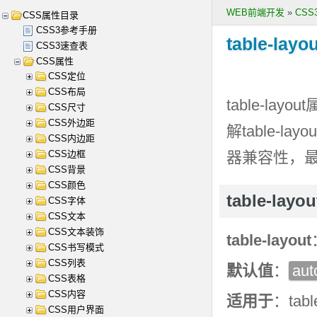
WEB前端开发
»
CS
CSS属性目录
CSS3参考手册
table-layou
CSS3速查表
CSS属性
CSS定位
CSS布局
table-layout
CSS尺寸
CSS外边距
解
table-layou
CSS内边距
CSS边框
器兼容性，
CSS背景
CSS颜色
table-la
CSS字体
CSS文本
CSS文本装饰
table-layout
CSS书写模式
CSS列表
默认值
：
aut
CSS表格
CSS内容
适用于
：tab
CSS用户界面