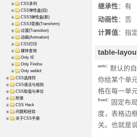
CSS多列
继承性
：有
CSS弹性盒(旧)
CSS3弹性盒(新)
动画性
：否
CSS3变换(Transform)
过渡(Transition)
计算值
：指
动画(Animation)
CSS打印
媒体查询
table-lay
Only IE
Only Firefox
auto：
默认的自
Only webkit
CSS选择符
你给某个单元
CSS语法与规则
格在每一单
CSS取值与单位
附录
fixed：
固定布
CSS Hack
问题和经验
度，表格边
关于CSS手册
关。也就是