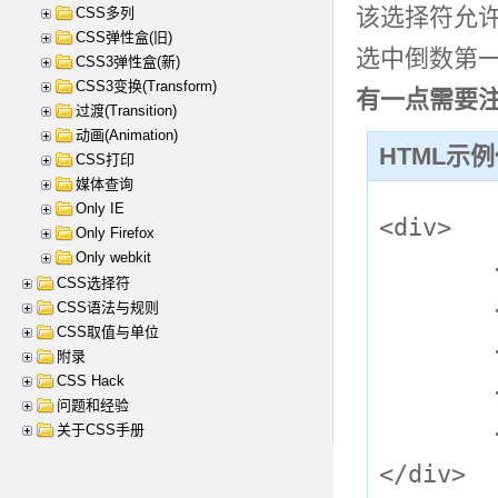
该选择符允许
CSS多列
CSS弹性盒(旧)
选中倒数第一个
CSS3弹性盒(新)
CSS3变换(Transform)
有一点需要
过渡(Transition)
动画(Animation)
HTML示
CSS打印
媒体查询
Only IE
<div>

Only Firefox
Only webkit
	<p>第1个p</p>

CSS选择符
	<p>第2个p</p>

CSS语法与规则
CSS取值与单位
	<span>第1个span</span>

附录
CSS Hack
	<p>第3个p</p>

问题和经验
	<span>第2个span</span>

关于CSS手册
</div>