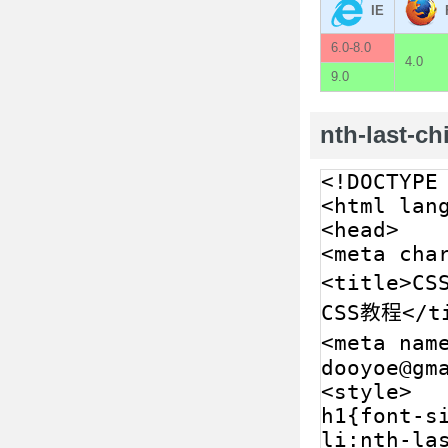
IE
6.0-8.0
4.0
9.0
nth-last-c