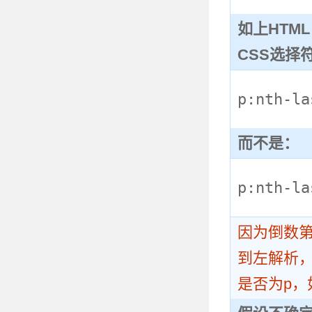
如上HTM
CSS选择
p:nth-la
而不是：
p:nth-la
因为倒数第
到左解析
是否为p，