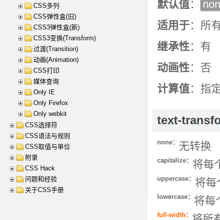
默认值
：
no
CSS多列
CSS弹性盒(旧)
适用于
：所
CSS3弹性盒(新)
CSS3变换(Transform)
继承性
：有
过渡(Transition)
动画(Animation)
动画性
：否
CSS打印
媒体查询
计算值
：指
Only IE
Only Firefox
Only webkit
text-tran
CSS选择符
CSS语法与规则
none：
无转换
CSS取值与单位
附录
capitalize：
将每
CSS Hack
uppercase：
问题和经验
将每
关于CSS手册
lowercase：
将每
full-width：
将所有