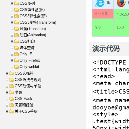
IE
CSS多列
CSS弹性盒(旧)
6.0-8.0
4.0-15
CSS3弹性盒(新)
CSS3变换(Transform)
9.0
16.0
过渡(Transition)
动画(Animation)
CSS打印
演示代码
媒体查询
Only IE
Only Firefox
Only webkit
CSS选择符
CSS语法与规则
CSS取值与单位
附录
CSS Hack
问题和经验
关于CSS手册