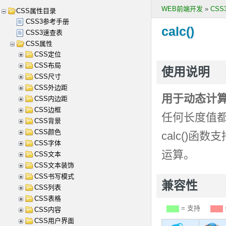
WEB前端开发
»
CS
CSS属性目录
CSS3参考手册
calc()
CSS3速查表
CSS属性
CSS定位
CSS布局
使用说明
CSS尺寸
CSS外边距
用于动态计
CSS内边距
CSS边框
任何长度值都
CSS背景
CSS颜色
calc()函数支
CSS字体
运算。
CSS文本
CSS文本装饰
CSS书写模式
兼容性
CSS列表
CSS表格
= 支持
CSS内容
CSS用户界面