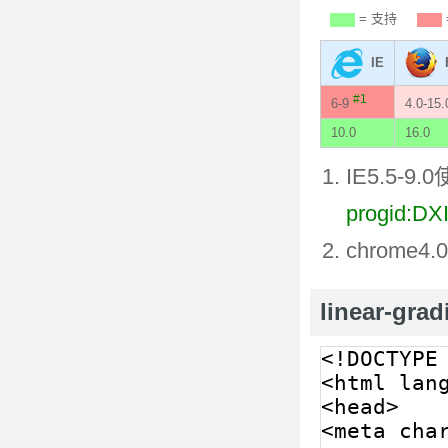
= 支持
IE
#1
6-9
4.0-15
10.0
16.0
IE5.5-
progid:DX
chrome4.
linear-gra