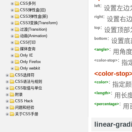
CSS多列
left：
设置左边
CSS弹性盒(旧)
CSS3弹性盒(新)
right：
设置右
CSS3变换(Transform)
top：
设置顶部
过渡(Transition)
动画(Animation)
bottom：
设置底
CSS打印
媒体查询
<angle>
：
用角
Only IE
<color-stop>：
指
Only Firefox
Only webkit
<color-stop
CSS选择符
CSS语法与规则
<color>
：
指定颜
CSS取值与单位
<length>
：
用长
附录
CSS Hack
<percentage>
：
用
问题和经验
关于CSS手册
linear-gra