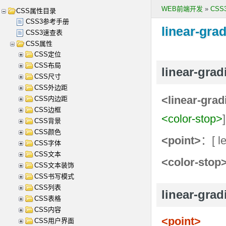
WEB前端开发
»
CS
CSS属性目录
CSS3参考手册
linear-grad
CSS3速查表
CSS属性
CSS定位
CSS布局
linear-gr
CSS尺寸
CSS外边距
<linear-grad
CSS内边距
CSS边框
<color-stop>
CSS背景
CSS颜色
<point>
：[ le
CSS字体
CSS文本
<color-stop
CSS文本装饰
CSS书写模式
CSS列表
linear-gra
CSS表格
CSS内容
<point>
CSS用户界面