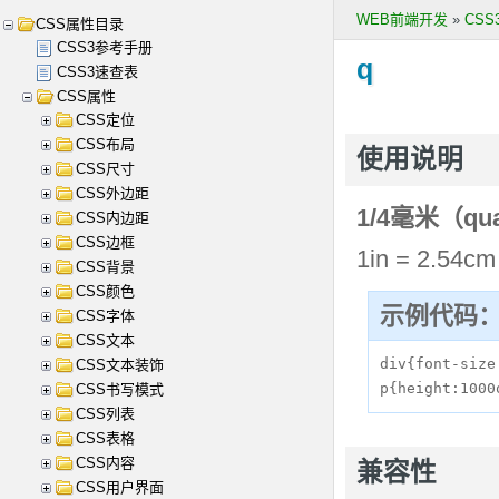
WEB前端开发
»
CS
CSS属性目录
CSS3参考手册
q
CSS3速查表
CSS属性
CSS定位
CSS布局
使用说明
CSS尺寸
CSS外边距
1/4毫米（qu
CSS内边距
CSS边框
1in = 2.54cm
CSS背景
CSS颜色
示例代码
CSS字体
CSS文本
div{font-size:
CSS文本装饰
p{height:1000
CSS书写模式
CSS列表
CSS表格
CSS内容
兼容性
CSS用户界面