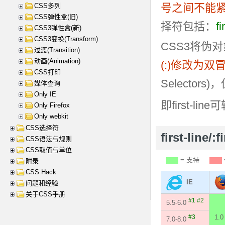
号之间不能
CSS多列
CSS弹性盒(旧)
择符包括：
fi
CSS3弹性盒(新)
CSS3变换(Transform)
CSS3将伪对象选
过渡(Transition)
动画(Animation)
(:)修改为双冒号
CSS打印
Selecto
媒体查询
Only IE
即first-line可
Only Firefox
Only webkit
CSS选择符
first-line
CSS语法与规则
CSS取值与单位
= 支持
附录
CSS Hack
IE
问题和经验
关于CSS手册
#1
#2
5.5-6.0
#3
1.0
7.0-8.0