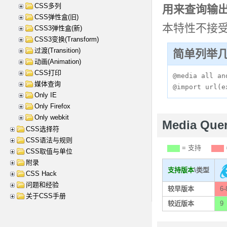
CSS多列
用来查询输
CSS弹性盒(旧)
本特性不接受
CSS3弹性盒(新)
CSS3变换(Transform)
过渡(Transition)
简单列举
动画(Animation)
CSS打印
@media all an
媒体查询
@import url(e
Only IE
Only Firefox
Only webkit
Media Qu
CSS选择符
CSS语法与规则
= 支持
CSS取值与单位
附录
支持版本
\类型
CSS Hack
问题和经验
较早版本
6-
关于CSS手册
较近版本
9