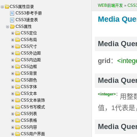
WEB前端开发
»
CS
CSS属性目录
CSS3参考手册
Media Quer
CSS3速查表
CSS属性
CSS定位
CSS布局
Media Qu
CSS尺寸
CSS外边距
grid
：
<integ
CSS内边距
CSS边框
CSS背景
Media Que
CSS颜色
CSS字体
CSS文本
<integer>
：
用整
CSS文本装饰
值，1代表是
CSS书写模式
CSS列表
CSS表格
Media Que
CSS内容
CSS用户界面