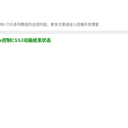
-width CSS多列教程的全部内容，更多文章请进入前端开发博客
l-mode控制CSS3动画结束状态
状态结束后可以通过animation-fill-mode 控制动画的最后状态，分别是不改变默认行
容代码一览
3的新特性也是面试中经常被问到的。本文分享了一些CSS3选择器、Transition,Transf
和vh视口单位实现自适应
口宽度的1%，vh : 1vh 等于视口高度的1%。本文介绍纯CSS视口单位vw和
怎么实现计算
) 函数允许我们在属性值中执行数学计算操作。例如，我们可以使用 calc() 指定