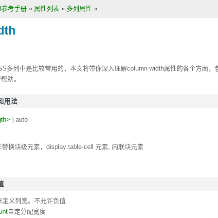
S3参考手册
»
属性列表
»
多列属性
»
dth
SS多列中是比较常用的，本文将带你深入理解
column-width
属性的各个方面，
所帮助。
义和用法
gth>
| auto
替换块级元素，display:table-cell 元素, 内联块元素
值
来定义列宽。不允许负值
unt
自定分配宽度