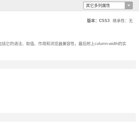
其它多列属性
版本：CSS3
继承性：无
包括它的语法、取值、作用和浏览器兼容性，最后附上
column-width
的实