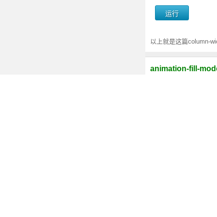
以上就是这篇column
animation-fil
CSS3 animation
CSS3新属性及兼
除了html5的新特性，CSS
纯CSS3使用vw
vw : 1vw 等于视
的强大。 - 2017-07-26
CSS3 calc()是
CSS3 的 calc(
- 2017-05-10