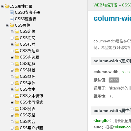
WEB前端开发
»
CS
CSS属性目录
CSS3参考手册
column-wi
CSS3速查表
CSS属性
CSS定位
CSS布局
column-width
属性在C
CSS尺寸
例，希望能够对你有
CSS外边距
CSS内边距
column-width定
CSS边框
CSS背景
column-width
：
<len
CSS颜色
默认值
：
auto
CSS字体
适用于
：除table外的非
CSS文本
CSS文本装饰
继承性
：无
CSS书写模式
CSS列表
column-width属性
CSS表格
<length>
：
用长度值
CSS内容
auto：
根据
column-co
CSS用户界面