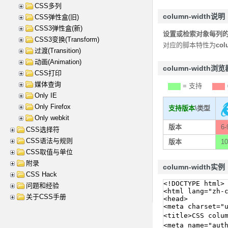
CSS多列
column-width说明
CSS弹性盒(旧)
CSS3弹性盒(新)
设置或检索对象每列
CSS3变换(Transform)
对应的脚本特性为
col
过渡(Transition)
动画(Animation)
column-width浏
CSS打印
媒体查询
= 支持
Only IE
Only Firefox
支持版本
\类型
Only webkit
版本
6-
CSS选择符
CSS语法与规则
版本
10
CSS取值与单位
附录
column-width实例
CSS Hack
问题和经验
关于CSS手册