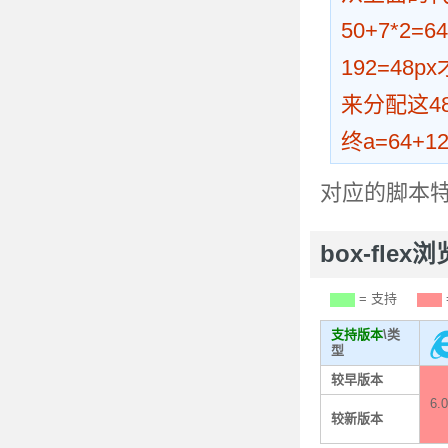
50+7*2
192=48
来分配这48
终a=64+12
对应的脚本
box-fle
= 支持
支持版本
\类
型
较早版本
6.0
较新版本