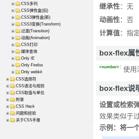
CSS多列
继承性
：无
CSS弹性盒(旧)
CSS3弹性盒(新)
动画性
：否
CSS3变换(Transform)
过渡(Transition)
计算值
：指
动画(Animation)
CSS打印
媒体查询
box-flex
Only IE
Only Firefox
<number>
：
使用
Only webkit
CSS选择符
CSS语法与规则
box-flex说
CSS取值与单位
附录
设置或检索
CSS Hack
问题和经验
效果类似于过
关于CSS手册
示例：将一个