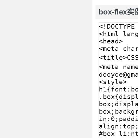
box-flex实