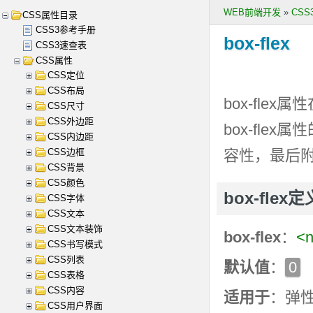
WEB前端开发
»
CS
CSS属性目录
CSS3参考手册
box-flex
CSS3速查表
CSS属性
CSS定位
CSS布局
box-flex
属性
CSS尺寸
CSS外边距
box-flex
属性
CSS内边距
CSS边框
容性，最后
CSS背景
CSS颜色
box-fle
CSS字体
CSS文本
CSS文本装饰
box-flex
：
<
CSS书写模式
CSS列表
默认值
：
0
CSS表格
CSS内容
适用于
：弹
CSS用户界面