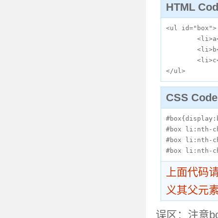
HTML Co
<ul id="box">

	<li>a</li>

	<li>b</li>

	<li>c</li>

</ul>
CSS Cod
#box{display:
#box li:nth-c
#box li:nth-c
#box li:nth-c
上面代码请自行
义其父元
误区：注意b