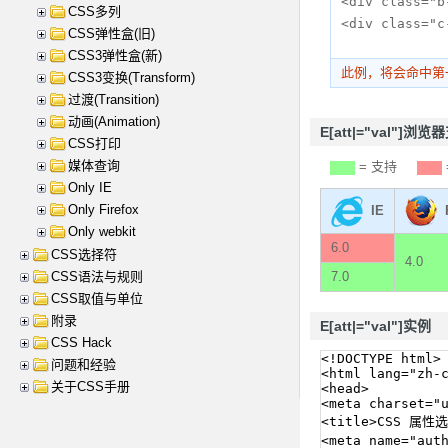
<div class="b
CSS多列
<div class="c
CSS弹性盒(旧)
CSS3弹性盒(新)
此例，将会命中第一
CSS3变换(Transform)
过渡(Transition)
动画(Animation)
E[att|="val"]浏览
CSS打印
媒体查询
= 支持
Only IE
Only Firefox
IE
Only webkit
6.0
CSS选择符
4.0
CSS语法与规则
7.0
CSS取值与单位
附录
E[att|="val"]实例
CSS Hack
问题和经验
关于CSS手册