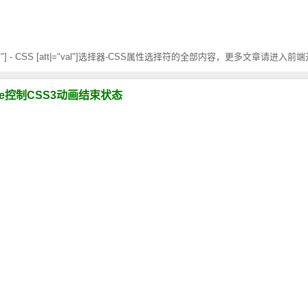
al"] - CSS [att|="val"]选择器-CSS属性选择符的全部内容，更多文章请进入
l-mode控制CSS3动画结束状态
状态结束后可以通过animation-fill-mode 控制动画的最后状态，分别是不改变默认行
容代码一览
3的新特性也是面试中经常被问到的。本文分享了一些CSS3选择器、Transition,Transf
和vh视口单位实现自适应
口宽度的1%，vh : 1vh 等于视口高度的1%。本文介绍纯CSS视口单位vw和
怎么实现计算
) 函数允许我们在属性值中执行数学计算操作。例如，我们可以使用 calc() 指定