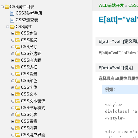
WEB前端开发
»
CS
CSS属性目录
CSS3参考手册
E[att|="val
CSS3速查表
CSS属性
CSS定位
CSS布局
E[att|="val"]定义
CSS尺寸
E[att|="val"]
{ sRules 
CSS外边距
CSS内边距
CSS边框
E[att|="val"]说明
CSS背景
选择具有att属性且属
CSS颜色
CSS字体
例如：
CSS文本
CSS文本装饰
<style>

CSS书写模式
div[class|="a
CSS列表
</style>

CSS表格
CSS内容
<div class="a
CSS用户界面