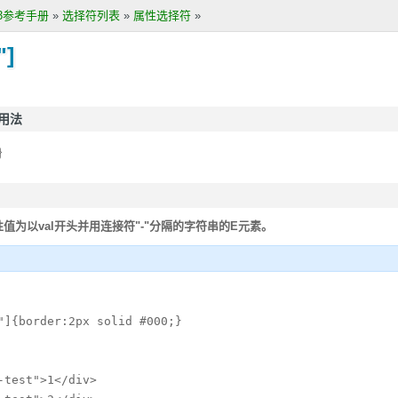
S3参考手册
»
选择符列表
»
属性选择符
»
"]
和用法
}
性值为以val开头并用连接符"-"分隔的字符串的E元素。
"]{border:2px solid #000;}

-test">1</div>
