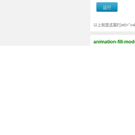
以上就是这篇E[att|="v
animation-fil
CSS3 animation
CSS3新属性及兼
除了html5的新特性，CSS
纯CSS3使用vw
vw : 1vw 等于视
的强大。 - 2017-07-26
CSS3 calc()是
CSS3 的 calc(
- 2017-05-10