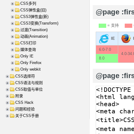
CSS多列
CSS弹性盒(旧)
@page :f
CSS3弹性盒(新)
CSS3变换(Transform)
= 支持
过渡(Transition)
动画(Animation)
IE
CSS打印
媒体查询
6.0-7.0
4.0-34.
Only IE
8.0
Only Firefox
Only webkit
@page :fi
CSS选择符
CSS语法与规则
CSS取值与单位
附录
CSS Hack
问题和经验
关于CSS手册