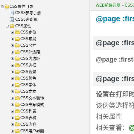
WEB前端开发
»
CS
CSS属性目录
CSS3参考手册
@page :fir
CSS3速查表
CSS属性
CSS定位
CSS布局
@page :f
CSS尺寸
CSS外边距
@page :first
CSS内边距
CSS边框
CSS背景
@page :fi
CSS颜色
CSS字体
CSS文本
设置在打印
CSS文本装饰
该伪类选择
CSS书写模式
CSS列表
相关属性
CSS表格
CSS内容
相关查看：
@
CSS用户界面