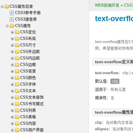
WEB前端开发
»
CS
CSS属性目录
CSS3参考手册
text-overf
CSS3速查表
CSS属性
CSS定位
CSS布局
text-overflow
属性在C
CSS尺寸
例，希望能够对你有
CSS外边距
CSS内边距
text-overflow定
CSS边框
CSS背景
text-overflow
：clip | e
CSS颜色
默认值
：
clip
CSS字体
适用于
：所有元素
CSS文本
CSS文本装饰
继承性
：无
CSS书写模式
CSS列表
text-overflow属性
CSS表格
clip：
当对象内文本溢
CSS内容
ellipsis：
当对象内文
CSS用户界面