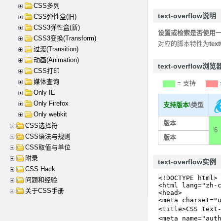
CSS多列
text-overflow说明
CSS弹性盒(旧)
CSS3弹性盒(新)
设置或检索是否使用一
CSS3变换(Transform)
对应的脚本特性为
tex
过渡(Transition)
动画(Animation)
text-overflow浏
CSS打印
媒体查询
= 支持
Only IE
Only Firefox
支持版本
\类型
Only webkit
版本
CSS选择符
6
CSS语法与规则
版本
CSS取值与单位
附录
text-overflow实例
CSS Hack
问题和经验
关于CSS手册