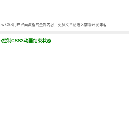
erflow CSS用户界面教程的全部内容，更多文章请进入前端开发博客
l-mode控制CSS3动画结束状态
状态结束后可以通过animation-fill-mode 控制动画的最后状态，分别是不改变默认行
容代码一览
3的新特性也是面试中经常被问到的。本文分享了一些CSS3选择器、Transition,Transf
和vh视口单位实现自适应
口宽度的1%，vh : 1vh 等于视口高度的1%。本文介绍纯CSS视口单位vw和
怎么实现计算
) 函数允许我们在属性值中执行数学计算操作。例如，我们可以使用 calc() 指定