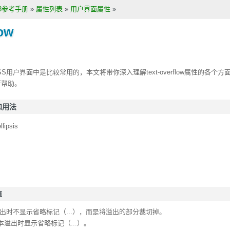
S3参考手册
»
属性列表
»
用户界面属性
»
low
SS用户界面中是比较常用的，本文将带你深入理解
text-overflow
属性的各个方
所帮助。
义和用法
llipsis
值
出时不显示省略标记（...），而是将溢出的部分裁切掉。
本溢出时显示省略标记（...）。