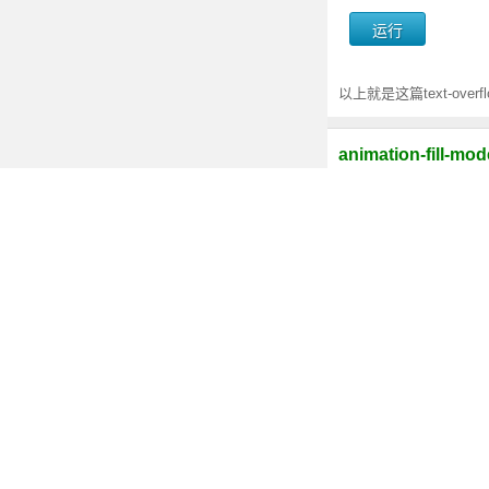
以上就是这篇text-ov
animation-fil
CSS3 animation
CSS3新属性及兼
除了html5的新特性，CSS
纯CSS3使用vw
vw : 1vw 等于视
的强大。 - 2017-07-26
CSS3 calc()是
CSS3 的 calc(
- 2017-05-10