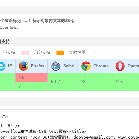
个省略标记（...）标示对象内文本的溢出。
tOverflow
。
览器支持
= 不支持
= 部分支持
= 实验性质
IE
Firefox
Safari
Chrome
Opera
4-6
5.1.7
13
11.5
7