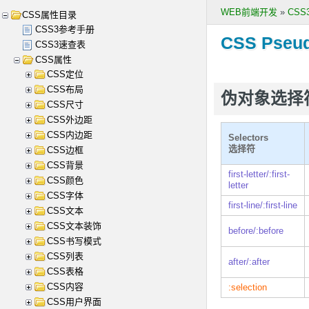
WEB前端开发
»
CS
CSS属性目录
CSS3参考手册
CSS Pseud
CSS3速查表
CSS属性
CSS定位
CSS布局
伪对象选择符 P
CSS尺寸
CSS外边距
CSS内边距
Selectors
选择符
CSS边框
CSS背景
first-letter/:first-
CSS颜色
letter
CSS字体
first-line/:first-line
CSS文本
CSS文本装饰
before/:before
CSS书写模式
CSS列表
after/:after
CSS表格
CSS内容
:selection
CSS用户界面