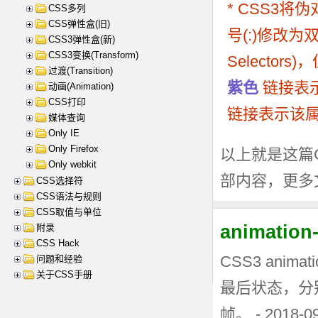
* CSS3将伪对
CSS多列
CSS弹性盒(旧)
号(:)修改为双
CSS3弹性盒(新)
CSS3变换(Transform)
Selecto
过渡(Transition)
紫色
链接表
动画(Animation)
CSS打印
链接表示该属
媒体查询
Only IE
Only Firefox
以上就是这篇CS
Only webkit
部内容，更多
CSS选择符
CSS语法与规则
CSS取值与单位
animati
附录
CSS Hack
CSS3 anima
问题和经验
关于CSS手册
最后状态，分
帧。 - 2018-0