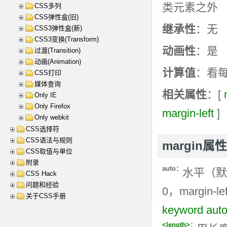
类元素之外
CSS多列
CSS弹性盒(旧)
继承性
：无
CSS3弹性盒(新)
CSS3变换(Transform)
动画性
：是
过渡(Transition)
动画(Animation)
计算值
：看
CSS打印
媒体查询
相关属性
：[
Only IE
Only Firefox
margin-left
]
Only webkit
CSS选择符
CSS语法与规则
margin属
CSS取值与单位
附录
auto：
水平（默认
CSS Hack
问题和经验
0，margin-
关于CSS手册
keyword aut
<length>
：