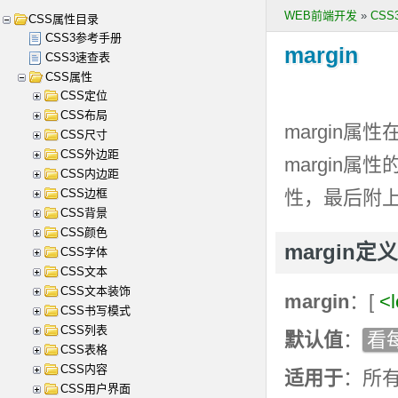
WEB前端开发
»
CS
CSS属性目录
CSS3参考手册
margin
CSS3速查表
CSS属性
CSS定位
CSS布局
margin
属性
CSS尺寸
CSS外边距
margin
属性
CSS内边距
CSS边框
性，最后附
CSS背景
CSS颜色
margin定
CSS字体
CSS文本
CSS文本装饰
margin
：[
<
CSS书写模式
CSS列表
默认值
：
看
CSS表格
CSS内容
适用于
：所有元素
CSS用户界面