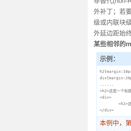
非替代(non
外补丁；若
级或内联块
外延边距始
某些相邻的ma
示例：
h2{margin:10px
div{margin:20p
......

<h2>这是一个标题<
<div>

	<h2>这是又一个标题</h2>

</div>
本例中，第一个