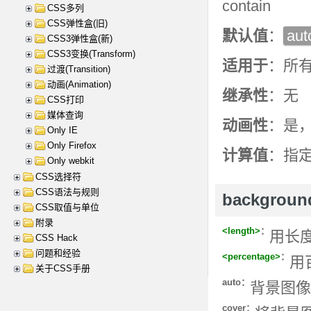
contain
CSS多列
CSS弹性盒(旧)
默认值
：
aut
CSS3弹性盒(新)
CSS3变换(Transform)
适用于
：所
过渡(Transition)
动画(Animation)
继承性
：无
CSS打印
媒体查询
动画性
：是
Only IE
Only Firefox
计算值
：指
Only webkit
CSS选择符
CSS语法与规则
backgrou
CSS取值与单位
附录
<length>
：
用长
CSS Hack
问题和经验
<percentage>
：
用
关于CSS手册
auto：
背景图像
cover：