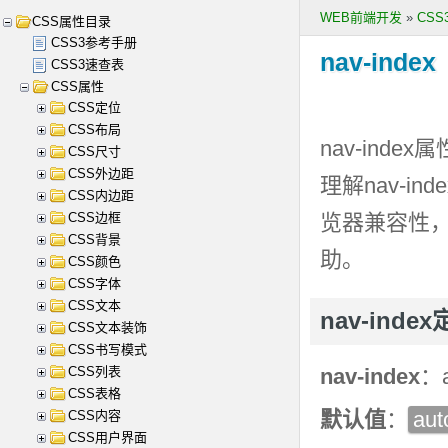
WEB前端开发
»
CS
CSS属性目录
CSS3参考手册
nav-index
CSS3速查表
CSS属性
CSS定位
CSS布局
nav-index
属
CSS尺寸
CSS外边距
理解
nav-inde
CSS内边距
CSS边框
览器兼容性
CSS背景
助。
CSS颜色
CSS字体
CSS文本
nav-ind
CSS文本装饰
CSS书写模式
CSS列表
nav-index
：a
CSS表格
默认值
：
aut
CSS内容
CSS用户界面