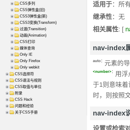
适用于
：所有 
CSS多列
CSS弹性盒(旧)
继承性
：无
CSS3弹性盒(新)
CSS3变换(Transform)
相关属性
: [
n
过渡(Transition)
动画(Animation)
CSS打印
nav-inde
媒体查询
Only IE
Only Firefox
auto：
元素的导
Only webkit
<number>
：
用浮
CSS选择符
CSS语法与规则
于1则意味着
CSS取值与单位
附录
时，则按照
CSS Hack
问题和经验
nav-inde
关于CSS手册
设置或检索