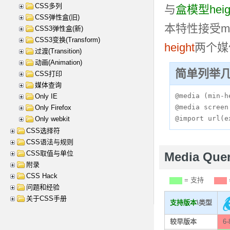
CSS多列
与
盒模型heig
CSS弹性盒(旧)
本特性接受m
CSS3弹性盒(新)
CSS3变换(Transform)
height
两个媒
过渡(Transition)
动画(Animation)
简单列举
CSS打印
媒体查询
@media (min-h
Only IE
@media screen
Only Firefox
@import url(e
Only webkit
CSS选择符
CSS语法与规则
CSS取值与单位
Media Qu
附录
CSS Hack
= 支持
问题和经验
关于CSS手册
支持版本
\类型
较早版本
6-