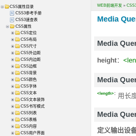
WEB前端开发
»
CS
CSS属性目录
CSS3参考手册
Media Quer
CSS3速查表
CSS属性
CSS定位
CSS布局
Media Qu
CSS尺寸
CSS外边距
height
：
<le
CSS内边距
CSS边框
CSS背景
Media Que
CSS颜色
CSS字体
CSS文本
<length>
：
用长
CSS文本装饰
CSS书写模式
CSS列表
Media Que
CSS表格
CSS内容
定义输出设
CSS用户界面