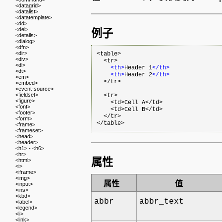
<datagrid>
<datalist>
<datatemplate>
<dd>
<del>
例子
<details>
<dialog>
<dfn>
<dir>
<table>

<div>
  <tr>

<dl>
<th>
Header 1
</th>
<dt>
<th>
Header 2
</th>
<em>
  </tr>

<embed>
<event-source>
<fieldset>
  <tr>

<figure>
    <td>Cell A</td>

<font>
    <td>Cell B</td>

<footer>
  </tr>

<form>
<frame>
<frameset>
<head>
<header>
<h1> - <h6>
<hr>
属性
<html>
<i>
<iframe>
<img>
属性
值
<input>
<ins>
<kbd>
abbr
abbr_text
<label>
<legend>
<li>
<link>