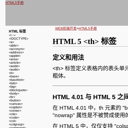
HTML5手册
WEB前端开发
>
HTML5手册
HTML 标签
<!-->
<!DOCTYPE>
HTML 5 <th> 标签
<a>
<abbr>
<acronym>
<address>
<applet>
定义和用法
<area>
<article>
<aside>
<th> 标签定义表格内的表头单
<audio>
<b>
粗体。
<base>
<basefont>
<bdo>
<big>
<blockquote>
<body>
HTML 4.01 与 HTML 5
<br>
<button>
<canvas>
在 HTML 4.01 中，th 元素的 "bg
<caption>
<center>
<cite>
"nowrap" 属性是不被赞成使用
<code>
<col>
<colgroup>
在 HTML 5 中，仅仅支持 "colspa
<command>