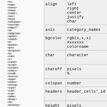
<m>
align
left
<map>
<menu>
right
<meta>
center
<meter>
<nav>
justify
<nest>
char
<noframes>
<noscript>
<object>
axis
category_names
<ol>
<optgroup>
<option>
bgcolor
rgb(x,x,x)
<output>
<p>
#xxxxxx
<param>
colorname
<pre>
<progress>
<q>
char
character
<rule>
<s>
<samp>
<script>
<section>
charoff
pixels
<select>
%
<small>
<source>
<span>
<strike>
colspan
number
<strong>
<style>
<sub>
headers
header_cells'_id
<sup>
<table>
<tbody>
<td>
<textarea>
height
pixels