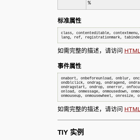
%
标准属性
class, contenteditable, contextmenu,
lang, ref, registrationmark, tabinde
如需完整的描述，请访问
HTM
事件属性
onabort, onbeforeunload, onblur, onc
ondblclick, ondrag, ondragend, ondra
ondragstart, ondrop, onerror, onfocu
onload, onmessage, onmousedown, onmo
如需完整的描述，请访问
HTM
TIY 实例