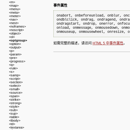
<m>
事件属性
<map>
<menu>
<meta>
onabort, onbeforeunload, onblur, onc
<meter>
<nav>
ondblclick, ondrag, ondragend, ondra
<nest>
ondragstart, ondrop, onerror, onfocu
<noframes>
onload, onmessage, onmousedown, onmo
<noscript>
<object>
<ol>
<optgroup>
如需完整的描述，请访问
HTML 5 中事件属性
。
<option>
<output>
<p>
<param>
<pre>
<progress>
<q>
<rule>
<s>
<samp>
<script>
<section>
<select>
<small>
<source>
<span>
<strike>
<strong>
<style>
<sub>
<sup>
<table>
<tbody>
<td>
<textarea>