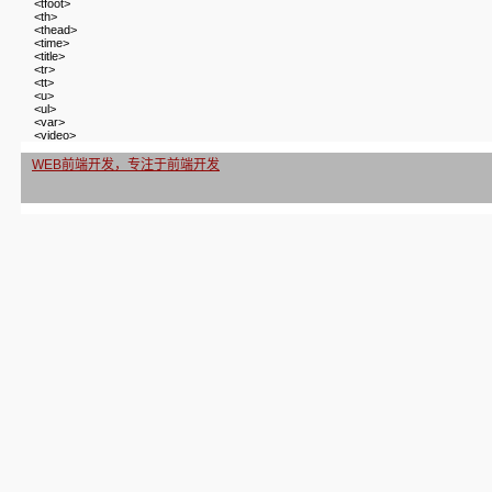
<tfoot>
<th>
<thead>
<time>
<title>
<tr>
<tt>
<u>
<ul>
<var>
<video>
WEB前端开发，专注于前端开发