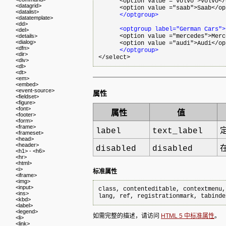
      <option value ="volvo">Volvo</
<datagrid>
      <option value ="saab">Saab</opt
<datalist>
</optgroup>
<datatemplate>
<dd>
<optgroup label="German Cars">
<del>
<details>
      <option value ="mercedes">Merc
<dialog>
      <option value ="audi">Audi</opt
<dfn>
</optgroup>
<dir>
<div>
<dl>
<dt>
<em>
<embed>
<event-source>
属性
<fieldset>
<figure>
<font>
属性
值
<footer>
<form>
<frame>
label
text_label
<frameset>
<head>
<header>
disabled
disabled
<h1> - <h6>
<hr>
<html>
<i>
标准属性
<iframe>
<img>
<input>
class, contenteditable, contextmenu,
<ins>
lang, ref, registrationmark, tabinde
<kbd>
<label>
<legend>
如需完整的描述，请访问
HTML 5 中标准属性
。
<li>
<link>