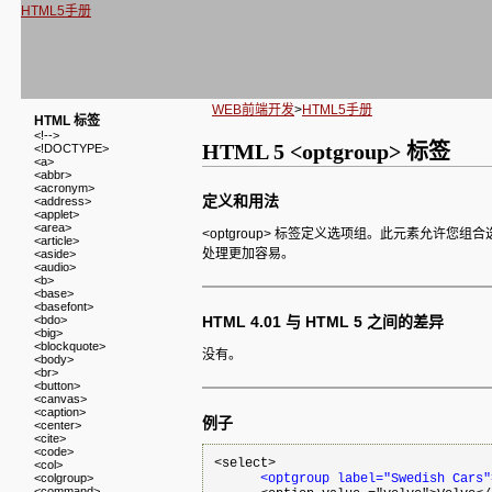
HTML5手册
WEB前端开发
>
HTML5手册
HTML 标签
<!-->
HTML 5 <optgroup> 标签
<!DOCTYPE>
<a>
<abbr>
<acronym>
定义和用法
<address>
<applet>
<area>
<optgroup> 标签定义选项组。此元素允许
<article>
处理更加容易。
<aside>
<audio>
<b>
<base>
<basefont>
<bdo>
HTML 4.01 与 HTML 5 之间的差异
<big>
<blockquote>
没有。
<body>
<br>
<button>
<canvas>
<caption>
例子
<center>
<cite>
<code>
<select>

<col>
<colgroup>
<optgroup label="Swedish Cars"
<command>