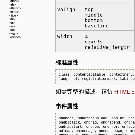
<tfoot>
<th>
<thead>
valign
top
<time>
middle
<title>
<tr>
bottom
<tt>
baseline
<u>
<ul>
<var>
width
%
<video>
pixels
relative_length
标准属性
class, contenteditable, contextmenu,
lang, ref, registrationmark, tabinde
如需完整的描述，请访
HTML
事件属性
onabort, onbeforeunload, onblur, onc
ondblclick, ondrag, ondragend, ondra
ondragstart, ondrop, onerror, onfocu
onload, onmessage, onmousedown, onmo