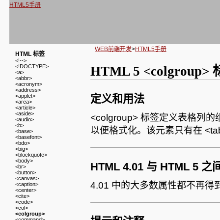
HTML5手册
WEB前端开发
>
HTML5手册
HTML 标签
<!-->
<!DOCTYPE>
HTML 5 <colgroup>
<a>
<abbr>
<acronym>
<address>
<applet>
定义和用法
<area>
<article>
<aside>
<colgroup> 标签定义表
<audio>
<b>
以便格式化。该元素只有在 <ta
<base>
<basefont>
<bdo>
<big>
<blockquote>
<body>
HTML 4.01 与 HTML 5
<br>
<button>
<canvas>
4.01 中的大多数属性都不再得
<caption>
<center>
<cite>
<code>
<col>
<colgroup>
<command>