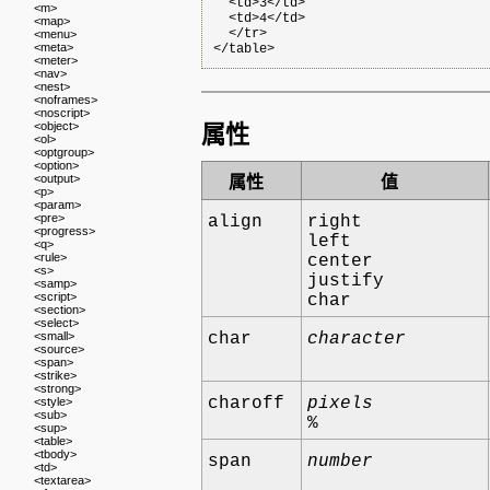
  <td>3</td>

<m>
  <td>4</td>

<map>
  </tr>

<menu>
<meta>
<meter>
<nav>
<nest>
<noframes>
<noscript>
<object>
属性
<ol>
<optgroup>
<option>
<output>
属性
值
<p>
<param>
<pre>
align
right
<progress>
left
<q>
<rule>
center
<s>
justify
<samp>
<script>
char
<section>
<select>
<small>
char
character
<source>
<span>
<strike>
<strong>
charoff
pixels
<style>
<sub>
%
<sup>
<table>
<tbody>
span
number
<td>
<textarea>