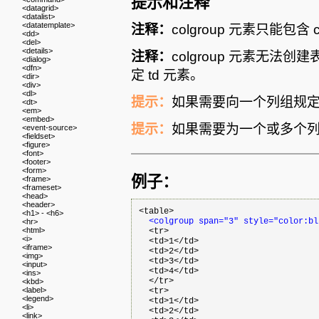
提示和注释
<datagrid>
<datalist>
<datatemplate>
注释：
colgroup 元素只能包含 
<dd>
<del>
<details>
注释：
colgroup 元素无法
<dialog>
<dfn>
定 td 元素。
<dir>
<div>
<dl>
提示：
如果需要向一个列组规
<dt>
<em>
<embed>
提示：
如果需要为一个或多个列规
<event-source>
<fieldset>
<figure>
<font>
<footer>
<form>
例子：
<frame>
<frameset>
<head>
<header>
<table>

<h1> - <h6>
<colgroup span="3" style="color:bl
<hr>
<html>
  <tr>

<i>
  <td>1</td>

<iframe>
  <td>2</td>

<img>
  <td>3</td>

<input>
  <td>4</td>

<ins>
  </tr>

<kbd>
<label>
  <tr>

<legend>
  <td>1</td>

<li>
  <td>2</td>

<link>