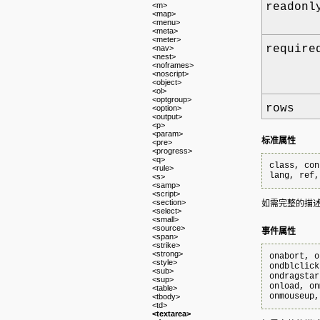
<m>
readonl
<map>
<menu>
<meta>
<meter>
require
<nav>
<nest>
<noframes>
<noscript>
<object>
<ol>
<optgroup>
rows
<option>
<output>
<p>
<param>
标准属性
<pre>
<progress>
<q>
class, con
<rule>
lang, ref,
<s>
<samp>
<script>
<section>
如需完整的描
<select>
<small>
<source>
事件属性
<span>
<strike>
<strong>
onabort, o
<style>
ondblclick
<sub>
ondragstar
<sup>
onload, on
<table>
<tbody>
<td>
<textarea>