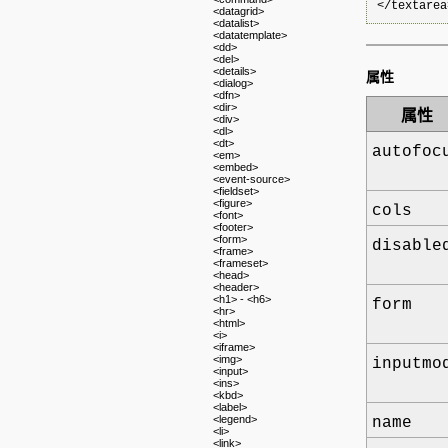
<datagrid>
<datalist>
<datatemplate>
<dd>
<del>
<details>
属性
<dialog>
<dfn>
<dir>
属性
<div>
<dl>
<dt>
autofoc
<em>
<embed>
<event-source>
<fieldset>
<figure>
cols
<font>
<footer>
<form>
disable
<frame>
<frameset>
<head>
<header>
<h1> - <h6>
form
<hr>
<html>
<i>
<iframe>
<img>
inputmo
<input>
<ins>
<kbd>
<label>
<legend>
name
<li>
<link>