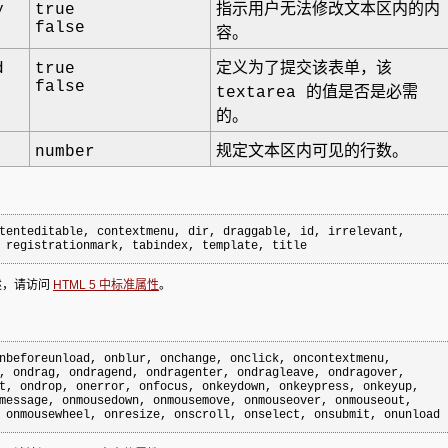
y
true
指示用户无法修改文本区内的内
false
容。
d
true
定义为了提交该表单，该
false
textarea 的值是否是必需
的。
number
规定文本区内可见的行数。
tenteditable, contextmenu, dir, draggable, id, irrelevant, 

 registrationmark, tabindex, template, title
述，请访问
HTML 5 中标准属性
。
nbeforeunload, onblur, onchange, onclick, oncontextmenu, 

, ondrag, ondragend, ondragenter, ondragleave, ondragover, 

t, ondrop, onerror, onfocus, onkeydown, onkeypress, onkeyup, 

message, onmousedown, onmousemove, onmouseover, onmouseout, 
