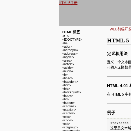
HTML5手册
WEB前端开
HTML 标签
<!-->
HTML 5 
<!DOCTYPE>
<a>
<abbr>
<acronym>
定义和用法
<address>
<applet>
<area>
定义一个文本区
<article>
可输入无限数量的
<aside>
<audio>
<b>
<base>
<basefont>
<bdo>
HTML 4.0
<big>
<blockquote>
在 HTML 5
<body>
<br>
<button>
<canvas>
<caption>
例子
<center>
<cite>
<code>
<textarea 
<col>
<colgroup>
这里是文本域中的
<command>