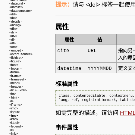
<datagrid>
提示：
请与 <del> 标签一
<datalist>
<datatemplate>
<dd>
<del>
<details>
<dialog>
属性
<dfn>
<dir>
<div>
<dl>
属性
值
<dt>
<em>
cite
URL
指向另
<embed>
<event-source>
入的原
<fieldset>
<figure>
<font>
datetime
YYYYMMDD
定义文
<footer>
<form>
<frame>
<frameset>
标准属性
<head>
<header>
<h1> - <h6>
<hr>
class, contenteditable, contextmenu,
<html>
lang, ref, registrationmark, tabinde
<i>
<iframe>
<img>
如需完整的描述，请访问
HTM
<input>
<ins>
<kbd>
<label>
<legend>
事件属性
<li>
<link>