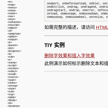
<m>
onabort, onbeforeunload, onblur, onc
<map>
ondblclick, ondrag, ondragend, ondra
<menu>
ondragstart, ondrop, onerror, onfocu
<meta>
<meter>
onload, onmessage, onmousedown, onmo
<nav>
<nest>
<noframes>
<noscript>
如需完整的描述，请访问
HTM
<object>
<ol>
<optgroup>
<option>
<output>
<p>
TIY 实例
<param>
<pre>
<progress>
<q>
删除字效果和插入字效果
<rule>
<s>
<samp>
此例演示如何标示删除文本和
<script>
<section>
<select>
<small>
<source>
<span>
<strike>
<strong>
<style>
<sub>
<sup>
<table>
<tbody>
<td>
<textarea>