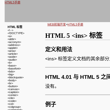
HTML5手册
WEB前端开发
>
HTML5手册
HTML 标签
<!-->
<!DOCTYPE>
HTML 5 <ins> 标签
<a>
<abbr>
<acronym>
<address>
<applet>
定义和用法
<area>
<article>
<aside>
<ins> 标签定义文档的其余
<audio>
<b>
<base>
<basefont>
<bdo>
<big>
HTML 4.01 与 HTML 5
<blockquote>
<body>
<br>
没有。
<button>
<canvas>
<caption>
<center>
<cite>
<code>
例子
<col>
<colgroup>
<command>