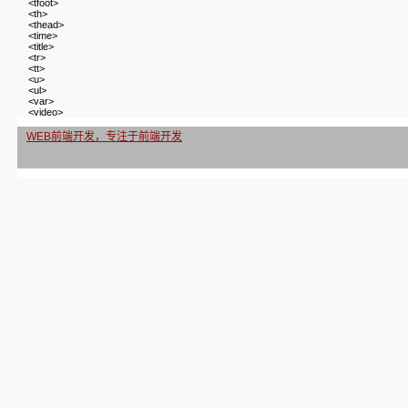
<tfoot>
<th>
<thead>
<time>
<title>
<tr>
<tt>
<u>
<ul>
<var>
<video>
WEB前端开发，专注于前端开发