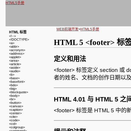
HTML5手册
WEB前端开发
>
HTML5手册
HTML 标签
<!-->
<!DOCTYPE>
HTML 5 <footer> 标
<a>
<abbr>
<acronym>
<address>
<applet>
定义和用法
<area>
<article>
<aside>
<footer> 标签定义 sectio
<audio>
<b>
者的姓名、文档的创作日期以及
<base>
<basefont>
<bdo>
<big>
<blockquote>
<body>
HTML 4.01 与 HTML 5
<br>
<button>
<canvas>
<footer> 标签是 HTML 5 中
<caption>
<center>
<cite>
<code>
<col>
<colgroup>
<command>