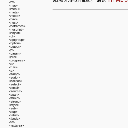
<m>
<map>
<menu>
<meta>
<meter>
<nav>
<nest>
<noframes>
<noscript>
<object>
<ol>
<optgroup>
<option>
<output>
<p>
<param>
<pre>
<progress>
<q>
<rule>
<s>
<samp>
<script>
<section>
<select>
<small>
<source>
<span>
<strike>
<strong>
<style>
<sub>
<sup>
<table>
<tbody>
<td>
<textarea>