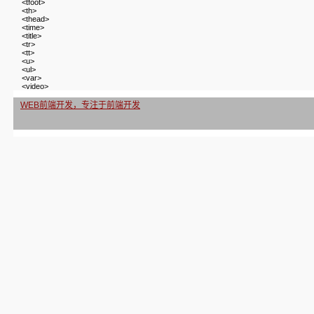
<tfoot>
<th>
<thead>
<time>
<title>
<tr>
<tt>
<u>
<ul>
<var>
<video>
WEB前端开发，专注于前端开发