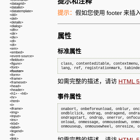
提示和注释
<datagrid>
<datalist>
<datatemplate>
提示：
假如您使用 footer 来
<dd>
<del>
<details>
<dialog>
<dfn>
<dir>
属性
<div>
<dl>
<dt>
<em>
标准属性
<embed>
<event-source>
<fieldset>
<figure>
class, contenteditable, contextmenu,
<font>
lang, ref, registrationmark, tabinde
<footer>
<form>
<frame>
如需完整的描述，请访
HTML
<frameset>
<head>
<header>
<h1> - <h6>
事件属性
<hr>
<html>
<i>
<iframe>
onabort, onbeforeunload, onblur, onc
<img>
ondblclick, ondrag, ondragend, ondra
<input>
ondragstart, ondrop, onerror, onfocu
<ins>
onload, onmessage, onmousedown, onmo
<kbd>
<label>
<legend>
<li>
<link>
如需完整的描述，请访
HTML