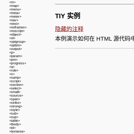
<m>
<map>
<menu>
<meta>
TIY 实例
<meter>
<nav>
<nest>
<noframes>
隐藏的注释
<noscript>
<object>
本例演示如何在 HTML 源代
<ol>
<optgroup>
<option>
<output>
<p>
<param>
<pre>
<progress>
<q>
<rule>
<s>
<samp>
<script>
<section>
<select>
<small>
<source>
<span>
<strike>
<strong>
<style>
<sub>
<sup>
<table>
<tbody>
<td>
<textarea>