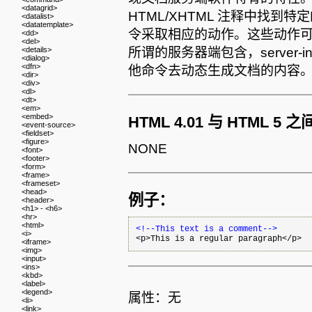
<datagrid>
HTML/XHTML 注释中找
<datalist>
<datatemplate>
令采取相应的动作。这些动作
<dd>
<del>
<details>
所谓的服务器端包含，server-in
<dialog>
<dfn>
他命令去动态生成文档的内容
<dir>
<div>
<dl>
<dt>
<em>
<embed>
HTML 4.01 与 HTML 5
<event-source>
<fieldset>
<figure>
NONE
<font>
<footer>
<form>
<frame>
<frameset>
<head>
例子：
<header>
<h1> - <h6>
<hr>
<html>
<!--This text is a comment-->
<i>
<iframe>
<img>
<input>
<ins>
<kbd>
<label>
<legend>
属性：无
<li>
<link>