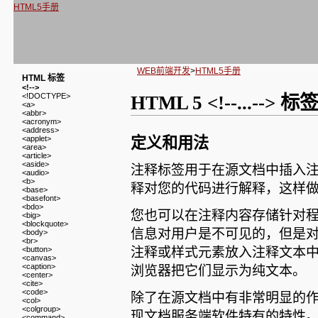
HTML5手册
WEB前端开发
>
HTML5手册
HTML 标签
<!-->
<!DOCTYPE>
HTML 5 <!--...--> 标
<a>
<abbr>
<acronym>
<address>
<applet>
定义和用法
<area>
<article>
<aside>
注释标签用于在源文档中插入
<audio>
<b>
释对您的代码进行解释，这样
<base>
<basefont>
<bdo>
您也可以在注释内容存储针对
<big>
<blockquote>
信息对用户是不可见的，但是
<body>
<br>
<button>
注释或样式元素放入注释文本
<canvas>
<caption>
浏览器把它们显示为纯文本。
<center>
<cite>
<code>
除了在源文档中有非常明显的作
<col>
<colgroup>
现文档服务端软件特有的特性
<command>