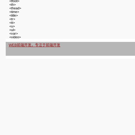
<tfoot>
<th>
<thead>
<time>
<title>
<tr>
<tt>
<u>
<ul>
<var>
<video>
WEB前端开发，专注于前端开发