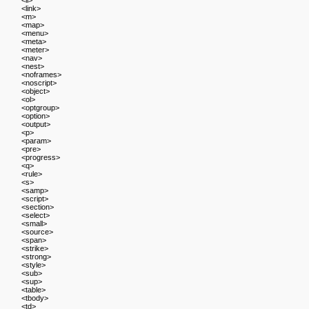
<li>
<link>
<m>
<map>
<menu>
<meta>
<meter>
<nav>
<nest>
<noframes>
<noscript>
<object>
<ol>
<optgroup>
<option>
<output>
<p>
<param>
<pre>
<progress>
<q>
<rule>
<s>
<samp>
<script>
<section>
<select>
<small>
<source>
<span>
<strike>
<strong>
<style>
<sub>
<sup>
<table>
<tbody>
<td>