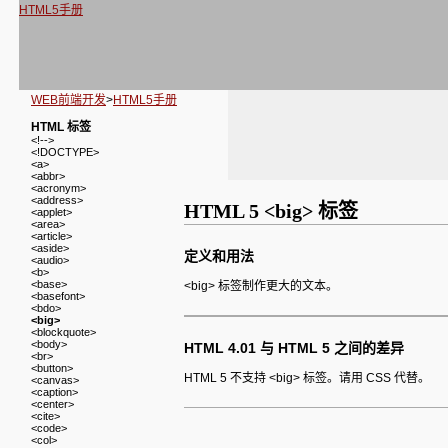
HTML5手册
WEB前端开发
>
HTML5手册
HTML 标签
<!-->
<!DOCTYPE>
<a>
<abbr>
<acronym>
<address>
HTML 5 <big> 标签
<applet>
<area>
<article>
<aside>
定义和用法
<audio>
<b>
<base>
<big> 标签制作更大的文本。
<basefont>
<bdo>
<big>
<blockquote>
<body>
HTML 4.01 与 HTML 5 之间的差异
<br>
<button>
HTML 5 不支持 <big> 标签。请用 CSS 代替。
<canvas>
<caption>
<center>
<cite>
<code>
<col>