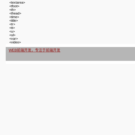
<textarea>
<tfoot>
<th>
<thead>
<time>
<title>
<tr>
<tt>
<u>
<ul>
<var>
<video>
WEB前端开发，专注于前端开发