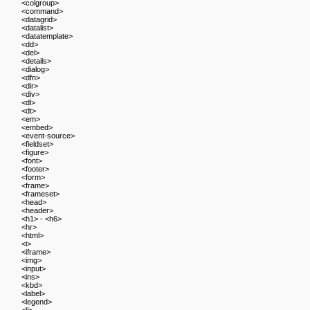
<colgroup>
<command>
<datagrid>
<datalist>
<datatemplate>
<dd>
<del>
<details>
<dialog>
<dfn>
<dir>
<div>
<dl>
<dt>
<em>
<embed>
<event-source>
<fieldset>
<figure>
<font>
<footer>
<form>
<frame>
<frameset>
<head>
<header>
<h1> - <h6>
<hr>
<html>
<i>
<iframe>
<img>
<input>
<ins>
<kbd>
<label>
<legend>