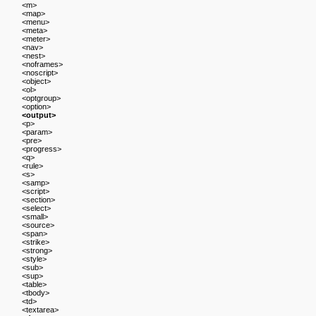
<m>
<map>
<menu>
<meta>
<meter>
<nav>
<nest>
<noframes>
<noscript>
<object>
<ol>
<optgroup>
<option>
<output>
<p>
<param>
<pre>
<progress>
<q>
<rule>
<s>
<samp>
<script>
<section>
<select>
<small>
<source>
<span>
<strike>
<strong>
<style>
<sub>
<sup>
<table>
<tbody>
<td>
<textarea>