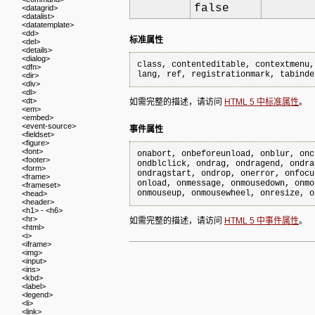
false
<datagrid>
<datalist>
<datatemplate>
<dd>
标准属性
<del>
<details>
<dialog>
class, contenteditable, contextmenu,
<dfn>
lang, ref, registrationmark, tabinde
<dir>
<div>
<dl>
<dt>
如需完整的描述，请访问
HTML 5 中标准属性
。
<em>
<embed>
<event-source>
事件属性
<fieldset>
<figure>
<font>
onabort, onbeforeunload, onblur, onc
<footer>
ondblclick, ondrag, ondragend, ondra
<form>
ondragstart, ondrop, onerror, onfocu
<frame>
onload, onmessage, onmousedown, onmo
<frameset>
<head>
<header>
<h1> - <h6>
<hr>
如需完整的描述，请访问
HTML 5 中事件属性
。
<html>
<i>
<iframe>
<img>
<input>
<ins>
<kbd>
<label>
<legend>
<li>
<link>