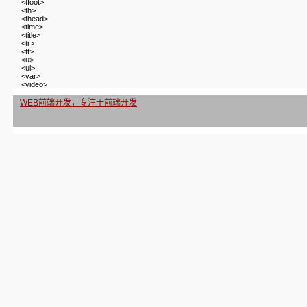
<tfoot>
<th>
<thead>
<time>
<title>
<tr>
<tt>
<u>
<ul>
<var>
<video>
WEB前端开发，专注于前端开发