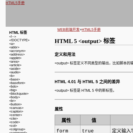
HTML5手册
WEB前端开发
>
HTML5手册
HTML 标签
<!-->
HTML 5 <output> 标签
<!DOCTYPE>
<a>
<abbr>
<acronym>
定义和用法
<address>
<applet>
<area>
<output> 标签定义不同类型的输出，比如脚本的
<article>
<aside>
<audio>
<b>
<base>
HTML 4.01 与 HTML 5 之间的差异
<basefont>
<bdo>
<big>
<output> 标签是 HTML 5 中的新标签。
<blockquote>
<body>
<br>
<button>
<canvas>
属性
<caption>
<center>
<cite>
属性
值
<code>
<col>
<colgroup>
form
true
定义输入
<command>