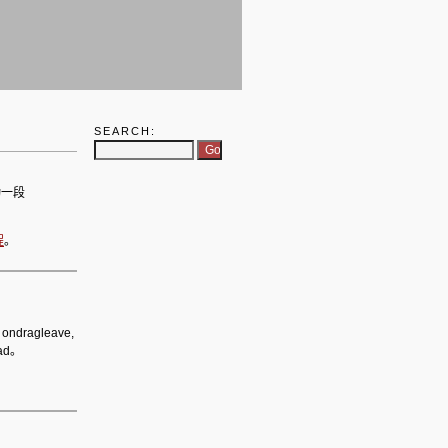
SEARCH:
动一段
程
。
ondragleave,
oad。