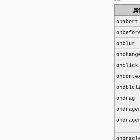
属
onabort
onbefor
onblur
onchang
onclick
onconte
ondblcl
ondrag
ondrage
ondrage
ondragl