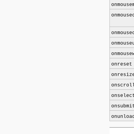
onmouse
onmouse
onmouse
onmouse
onmouse
onreset
onresiz
onscrol
onselec
onsubmi
onunloa