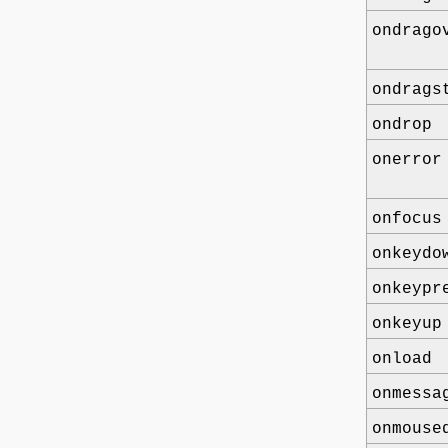
ondrago
ondrags
ondrop
onerror
onfocus
onkeydo
onkeypr
onkeyup
onload
onmessa
onmouse