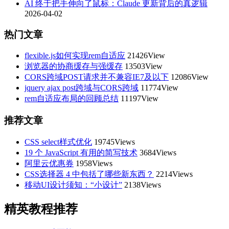
AI 终于把手伸向了鼠标：Claude 更新背后的真逻辑
2026-04-02
热门文章
flexible.js如何实现rem自适应
21426View
浏览器的协商缓存与强缓存
13503View
CORS跨域POST请求并不兼容IE7及以下
12086View
jquery ajax post跨域与CORS跨域
11774View
rem自适应布局的回顾总结
11197View
推荐文章
CSS select样式优化
19745Views
19 个 JavaScript 有用的简写技术
3684Views
阿里云优惠券
1958Views
CSS选择器 4 中包括了哪些新东西？
2214Views
移动UI设计须知：“小设计”
2138Views
精英教程推荐