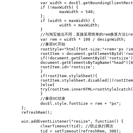
		var width = docEl.getBoundingClientRect().width;

		if (!maxWidth) {

			maxWidth = 540;

		};

		if (width > maxWidth) {

			width = maxWidth;

		}

		//与淘宝做法不同，直接采用简单的rem换算方法1rem=100px

		var rem = width * 100 / designWidth;

		//兼容UC开始

		rootStyle="html{font-size:"+rem+'px !important}';

		rootItem = document.getElementById('rootsize') || document.createElement("style");

		if(!document.getElementById('rootsize')){

		document.getElementsByTagName("head")[0].appendChild(rootItem);

		rootItem.id='rootsize';

		}

		if(rootItem.styleSheet){

		rootItem.styleSheet.disabled||(rootItem.styleSheet.cssText=rootStyle)

		}else{

		try{rootItem.innerHTML=rootStyle}catch(f){rootItem.innerText=rootStyle}

		}

		//兼容UC结束

		docEl.style.fontSize = rem + "px";

	};

	refreshRem();

	win.addEventListener("resize", function() {

		clearTimeout(tid); //防止执行两次

		tid = setTimeout(refreshRem, 300);
