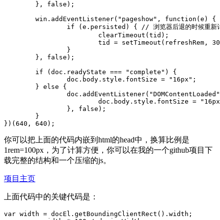
	}, false);

	win.addEventListener("pageshow", function(e) {

		if (e.persisted) { // 浏览器后退的时候重新计算

			clearTimeout(tid);

			tid = setTimeout(refreshRem, 300);

		}

	}, false);

	if (doc.readyState === "complete") {

		doc.body.style.fontSize = "16px";

	} else {

		doc.addEventListener("DOMContentLoaded", function(e) {

			doc.body.style.fontSize = "16px";

		}, false);

	}

})(640, 640);
你可以把上面的代码内嵌到html的head中，换算比例是
1rem=100px，为了计算方便，你可以在我的一个github项目下
载完整的结构和一个压缩的js。
项目主页
上面代码中的关键代码是：
var width = docEl.getBoundingClientRect().width;
