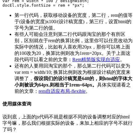
var rem = width * 100 / designWidth;

docEl.style.fontSize = rem + "px";
第一行代码，获取移动设备的宽度，第二行，rem的值等
于(设备的宽度)x100/(设计稿宽度)，第三行，设置html的
字号为第二行的值。
有些人可能会注意到第二行代码跟淘宝的那个有所区
别，区别就在于rem的换算比例，这里你可以任意改动为
实际中的情况，比如有人喜欢用20px，那你可以将上面
的100改为20，换算比例则改为1rem=20px。关于上面这
段代码可以看之前的文章：
Rem精简版实现自适应
。
还有的人要用回淘宝的那个，那么第二行代码可以变为
var rem = width/10; 换算比例则改为根据设计稿的宽度来
调整了，
假设我们的设计稿宽是640的，则html的字体大
小则被设为64px.则相当于1rem=64px。
具体实现请看之
前的文章：
rem自适应布局-flexible
。
使用媒体查询
说到底，上面的js代码不就是根据不同的设备调整对应的html
字号嘛，那么我们根据实际的设备，来加上相应的字号不就行
了吗？