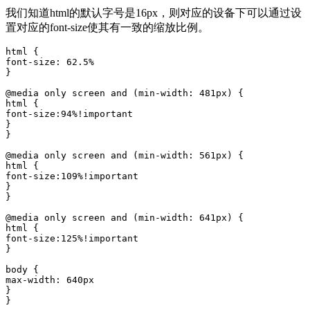
我们知道html的默认字号是16px，则对应的设备下可以通过设
置对应的font-size使其有一致的缩放比例。
html {

font-size: 62.5%

}

@media only screen and (min-width: 481px) {

html {

font-size:94%!important

}

}

@media only screen and (min-width: 561px) {

html {

font-size:109%!important

}

}

@media only screen and (min-width: 641px) {

html {

font-size:125%!important

}

body {

max-width: 640px

}

}