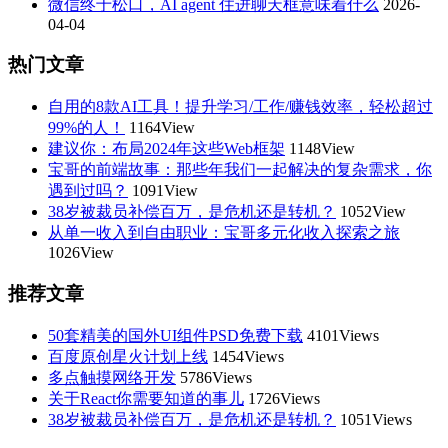
微信终于松口，AI agent 住进聊天框意味着什么
2026-
04-04
热门文章
自用的8款AI工具！提升学习/工作/赚钱效率，轻松超过
99%的人！
1164View
建议你：布局2024年这些Web框架
1148View
宝哥的前端故事：那些年我们一起解决的复杂需求，你
遇到过吗？
1091View
38岁被裁员补偿百万，是危机还是转机？
1052View
从单一收入到自由职业：宝哥多元化收入探索之旅
1026View
推荐文章
50套精美的国外UI组件PSD免费下载
4101Views
百度原创星火计划上线
1454Views
多点触摸网络开发
5786Views
关于React你需要知道的事儿
1726Views
38岁被裁员补偿百万，是危机还是转机？
1051Views