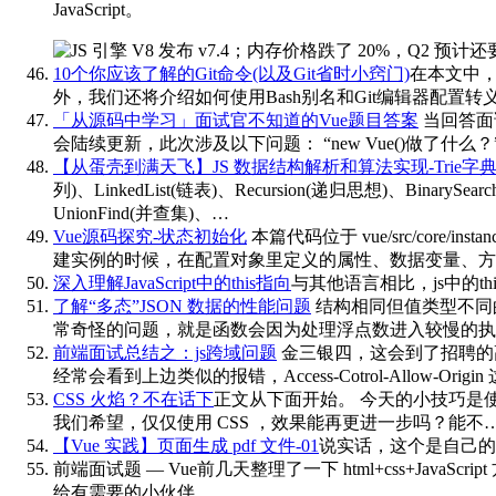
JavaScript。
10个你应该了解的Git命令(以及Git省时小窍门)
在本文中，
外，我们还将介绍如何使用Bash别名和Git编辑器配置转
「从源码中学习」面试官不知道的Vue题目答案
当回答面
会陆续更新，此次涉及以下问题： “new Vue()做了什么？”
【从蛋壳到满天飞】JS 数据结构解析和算法实现-Trie字
列)、LinkedList(链表)、Recursion(递归思想)、BinarySe
UnionFind(并查集)、…
Vue源码探究-状态初始化
本篇代码位于 vue/src/cor
建实例的时候，在配置对象里定义的属性、数据变量、方
深入理解JavaScript中的this指向
与其他语言相比，js中的
了解“多态”JSON 数据的性能问题
结构相同但值类型不同的对象
常奇怪的问题，就是函数会因为处理浮点数进入较慢的执行路径
前端面试总结之：js跨域问题
金三银四，这会到了招聘的
经常会看到上边类似的报错，Access-Cotrol-All
CSS 火焰？不在话下
正文从下面开始。 今天的小技巧是使用纯
我们希望，仅仅使用 CSS ，效果能再更进一步吗？能不
【Vue 实践】页面生成 pdf 文件-01
说实话，这个是自己的
前端面试题 — Vue
前几天整理了一下 html+css+Ja
给有需要的小伙伴