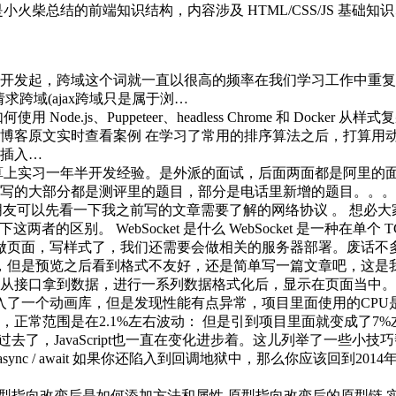
小火柴总结的前端知识结构，内容涉及 HTML/CSS/JS 基础
开发起，跨域这个词就一直以很高的频率在我们学习工作中重复
求跨域(ajax跨域只是属于浏…
ode.js、Puppeteer、headless Chrome 和 Docker 从样
博客原文实时查看案例 在学习了常用的排序算法之后，打算用动画
 插入…
算上实习一年半开发经验。是外派的面试，后面两面都是阿里的
写的大部分都是测评里的题目，部分是电话里新增的题目。。。 
友可以先看一下我之前写的文章需要了解的网络协议 。 想必
一下这两者的区别。 WebSocket 是什么 WebSocket 是一种在单
页面，写样式了，我们还需要会做相关的服务器部署。废话不多说
，但是预览之后看到格式不友好，还是简单写一篇文章吧，这是我
从接口拿到数据，进行一系列数据格式化后，显示在页面当中。
入了一个动画库，但是发现性能有点异常，项目里面使用的CPU是
正常范围是在2.1%左右波动： 但是引到项目里面就变成了7%左
过去了，JavaScript也一直在变化进步着。这儿列举了一些小
sync / await 如果你还陷入到回调地狱中，那么你应该回到
原型指向改变后是如何添加方法和属性 原型指向改变后的原型链 