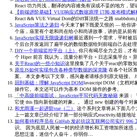
React 功力尚浅，翻译的内容难免有误或不妥的地方，望请各位
【前端进阶基础】VUE响应式数据原理 订阅-发布模式解
React && VUE Virtual Dom的Diff算法统一之路 sn
JavaScript算法之递归
今天来了解下既爱又恨的 — 给你
个庙，庙里有个老和尚在给小和尚讲故事，讲的是从前有
JavaScript实现无限级递归树
最近遇到一个需求，平时被
个后台开发返回了扁平化的数组数据给到前端自己去处理如
DIY一个前端监控平台（上）
你只有竭尽全力之后，才有资
个 Hiper 前言 我认为，流量分析平台 + 日志采集平台 + 
关于React的一些小知识
这里搜集了几个关于react的
原生JS如何实现包含各种类型数据的深克隆
在各个社区查
案。 本文参考以下文章，感兴趣者请移步到原文链接。 JS类型判
回到基础：理解 JavaScript DOM
Javascript DO
操作它。本文还可以作为基本 DOM 操作的参考。
「中高级前端面试」JavaScript手写代码无敌秘籍
来源：「你
它使 this 指向新创建的对象。。 通过 new 创建的每个对
和尤雨溪一起进阶vue（二）
这个系列文章将从下面几个方面来介绍vue 
上一篇文章已经介绍了第一部分响应式reactivity,链
如何看待程序员在 GitHub 发起抗议互联网公司实行 996
识。 因为底层人民被一时的经济增长和工资增加所迷惑
思想泛滥，迷信个人奋斗，你弱你…