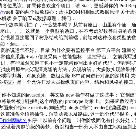
见谅。如果你喜欢这个项目，请 Star，更感谢你的 Pull Reque
析
vue框架的两个抽象核心：虚拟DOM和相应式数据原理 关于
abbdom.js解读 关于响应式数据原理，我们…
讲一个故事就明白了，什么故事呢？ 从前有座山，山里有个庙，
座山。。。 这就是一个典型的递归，在不考虑岁数等自身的条件
后台惯着直接返回了树形结构给到前端，前端对这种嵌套类型的
下data。…
格说运气不好。 目录 为什么要有监控平台 第三方平台 流量分析平台
异常信息采集 + ajax信息采集 + 性能指标 = 监控平台。 之前我写
零散知识，有些虽然知道了也不一定能帮你写出更好的代码，但能够
找使用原生js实现深克隆的方法，众说纷纭，大多数实现效果
断、对象克隆、数组克隆 JS中如何进行对象的深拷贝 关于JSON.p
M（文档对象模型）是一个允许开发人员操纵页面内容、结构和风格的接口。在本
不知道的javascript」 英文版 new 操作符做了这些事： 它创建
象将最终被 ] 链接到这个函数的 prototype 对象上。 如果函数没
reactivity(响应式) plugin(插件) render(渲染函数) routing(
接地址 这篇准备介绍第插件，渲染函数以及路由, 这一部分代码很多，
 工作制网站？
知乎上以前有个问题，叫做阶级固化有什么好处，
，还做着跨越阶级的美梦。所以相当一部分人不由自主地就坐到