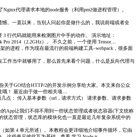
ginx代理请求本地的node服务（利用pm2做进程管理）。
有些遗憾。一直以来，当别人问起你是做什么的，我说前端或者全
，你只需要 3 行代码就能用来检测图片中手的动作。 演示地址：
S，Macbook Pro 2014（2.2GHz）。 不久之前，一个使用 Tensor…
进程，作为现在最流行的前端构建工具–webpack，很多面
能在工作当中就够用了，那么首先来看个问题，什么是反向代理与
关于GO结合HTTP/2的开发示例分享给大家。本文来自公众
关注哦！ 最近由于做一些相关项…
点： 传入基本参数（url，请求方式） 请求参数、请求参数
复杂的App让我们不得不用到一些状态管理或者状态容器(下文统称
ar自带的状态管理，状态库的模块化也一直是最近几年复杂系统中的
展的关键（如第 4 单元所述）。本教程会更详细地介绍事件循环，它由
。这些单元彼此互为基础，查看 学习 Node.js…