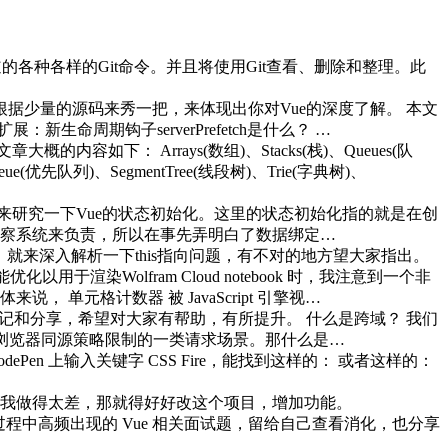
各种各样的Git命令。并且将使用Git查看、删除和整理。此
据少量的源码来秀一把，来体现出你对Vue的深度了解。 本文
新生命周期钩子serverPrefetch是什么？ …
容如下： Arrays(数组)、Stacks(栈)、Queues(队
Queue(优先队列)、SegmentTree(线段树)、Trie(字典树)、
的模块，这一篇来研究一下Vue的状态初始化。这里的状态初始化指的就是在创
察系统来负责，所以在事先弄明白了数据绑定…
，就来深入解析一下this指向问题，有不对的地方望大家指出。
用于渲染Wolfram Cloud notebook 时，我注意到一个非
元格计数器 被 JavaScript 引擎视…
和分享，希望对大家有帮助，有所提升。 什么是跨域？ 我们
义的，是由浏览器同源策略限制的一类请求场景。那什么是…
en 上输入关键字 CSS Fire，能找到这样的： 或者这样的：
我做得太差，那就得好好改这个项目，增加功能。
在面试过程中高频出现的 Vue 相关面试题，留给自己查看消化，也分享