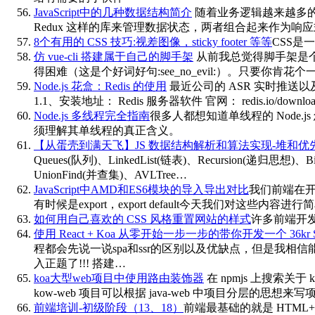
JavaScript中的几种数据结构简介
随着业务逻辑越来越多的从
Redux 这样的库来管理数据状态，两者组合起来作为
8个有用的 CSS 技巧:视差图像，sticky footer 等等
CSS
仿 vue-cli 搭建属于自己的脚手架
从前我总觉得脚手架是个
得困难（这是个好词好句:see_no_evil:）。只要你肯花个一
Node.js 花盒：Redis 的使用
最近公司的 ASR 实时推送以及登
1.1、安装地址： Redis 服务器软件 官网： redis.io/download 
Node.js 多线程完全指南
很多人都想知道单线程的 Node
须理解其单线程的真正含义。
【从蛋壳到满天飞】JS 数据结构解析和算法实现-堆和优
Queues(队列)、LinkedList(链表)、Recursion(递归思想)、
UnionFind(并查集)、AVLTree…
JavaScript中AMD和ES6模块的导入导出对比
我们前端在开发
有时候是export，export default今天我们对这些内容进
如何用自己喜欢的 CSS 风格重置网站的样式
许多前端开发人
使用 React + Koa 从零开始一步一步的带你开发一个 36kr 
程都会先说一说spa和ssr的区别以及优缺点，但是我
入正题了!!! 搭建…
koa大型web项目中使用路由装饰器
在 npmjs 上搜索
kow-web 项目可以根据 java-web 中项目分层的思
前端培训-初级阶段（13、18）
前端最基础的就是 HTML