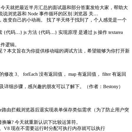
 道高频面试题，今天就把最近半月汇总的面试题和部分答案发给大家，帮助大
题：说说浏览器和 Node 事件循环的区别 浏览器 关…
，改变自己的小动画。 找了半天终于找到了，个人感觉是一个
…} js 方法 {代码…} 实现原理 是通过 js 操作 textarea
重用组件逻辑。
呢？本文旨在为你提供移动端的调试方法，希望能够为你打开新
数组的修改 3、 forEach 没有返回值， map 有返回值， filter 有返回
路以及详细步骤，感兴趣的朋友可以了解下。（作者：Bestony）
Vue路由拦截浏览器后退实现表单保存类似需求（为了防止用户突
式转换嘛? 今天就重新认识下比较运算符。
。V8 现在不需要运行时分配可执行内存就可以执行