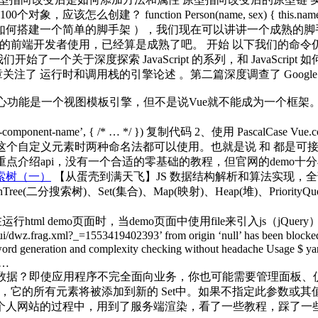
建？ function Person(name, sex) { this.name = n
何搭建一个简单的脚手架 ），我们现在可以讲讲一个成熟的脚手架是怎么
此多的前端开发者使用，已经算是成熟了吧。 开始 以下我们的命令仍然是 ds ~，
开始了一个关于深度探索 JavaScript 的系列，和 JavaScrip
运行时和调用栈的引擎论述 。第二篇深度调查了 Google’s V8
ue核心功能是一个视图模板引擎，但不是说Vue就不能成为一个
-component-name’, { /* … */ }) 复制代码 2、使用 PascalCase Vue
你在引用这个自定义元素时两种命名法都可以使用。也就是说 和 都是可接
简，重点介绍api，没有一个合适的零基础的教程，但官网的demo十分丰
索树（一）
【从蛋壳到满天飞】JS 数据结构解析和算法实现，全部文章大概
archTree(二分搜索树)、Set(集合)、Map(映射)、Heap(堆)、Priority
运行html demo页面时，当demo页面中使用file来引入js（jQuer
ui/dwz.frag.xml?_=1553419402393’ from origin ‘null’ has been blocke
generation and complexity checking without headache Usage $ yarn
e…
数据？即使应用程序不完全面向业务，你也可能需要管理面板、
它的所有元素将被添加到新的 Set中。如果不指定此参数或其值为n
个人网站的过程中，用到了服务端渲染，看了一些教程，踩了一