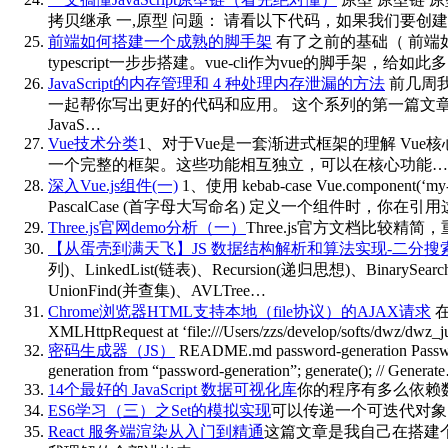
拷贝继承 一,原型 问题： 请看以下代码，如果我们要创建100个对象，应该怎么创
前端如何搭建一个成熟的脚手架
有了之前的基础（ 前端如
typescript一步步搭建。vue-cli作为vue的脚手架，给如
JavaScript的内存管理和 4 种处理内存泄漏的方法
前几周我们
一起帮你写出更好的代码和应用。 这个系列的第一篇文章关注了 
JavaS…
Vue技术分类
1、对于Vue是一套渐进式框架的理解 V
一个完整的框架。这些功能相互独立，可以在核心功能…
深入Vue.js组件(一)
1、使用 kebab-case Vue.component(‘my
PascalCase (首字母大写命名) 定义一个组件时，
Three.js官网demo分析（一）
Three.js官方文档比较精
【从蛋壳到满天飞】JS 数据结构解析和算法实现-二分搜
列)、LinkedList(链表)、Recursion(递归思想)、BinarySe
UnionFind(并查集)、AVLTree…
Chrome浏览器HTML支持本地（file协议）的AJAX请求
在
XMLHttpRequest at ‘file:///Users/zzs/develop/softs/dwz/dwz_j
密码生成器（JS）
README.md password-generation Password 
generation from “password-generation”; generate(); // Generat
14个最好的 JavaScript 数据可视化库
你的程序有多么依赖
ES6学习（三）之Set的模拟实现
可以传递一个可迭代对象，
React 服务端渲染从入门到精通
这篇文章是我自己在搭建