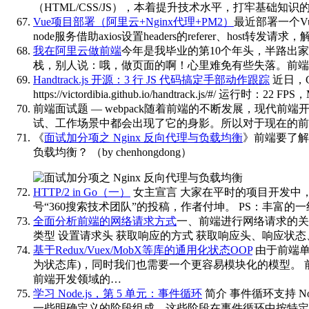
（HTML/CSS/JS），本着提升技术水平，打牢基础知
Vue项目部署（阿里云+Nginx代理+PM2）
最近部署一个V
node服务借助axios设置headers的referer、host转
我在阿里云做前端
今年是我毕业的第10个年头，半路出家
栈，别人说：哦，做页面的啊！心里难免有些失落。前端
Handtrack.js 开源：3 行 JS 代码搞定手部动作跟踪
近日，G
https://victordibia.github.io/handtrack.js/#/ 
前端面试题 — webpack
随着前端的不断发展，现代前端开
试、工作场景中都会出现了它的身影。所以对于现在的前
《
面试加分项之 Nginx 反向代理与负载均衡
》前端要了解
负载均衡？
（by chenhongdong）
HTTP/2 in Go（一）
女主宣言 大家在平时的项目开发中，
号“360搜索技术团队”的投稿，作者付坤。 PS：丰富
全面分析前端的网络请求方式
一、前端进行网络请求的关
类型 设置请求头 获取响应的方式 获取响应头、响应状
基于Redux/Vuex/MobX等库的通用化状态OOP
由于前端单
为状态库)，同时我们也需要一个更容易模块化的模型。 前端
前端开发领域的…
学习 Node.js，第 5 单元：事件循环
简介 事件循环支持 N
一些明确定义的阶段组成，这些阶段在事件循环中按特定顺序运行。