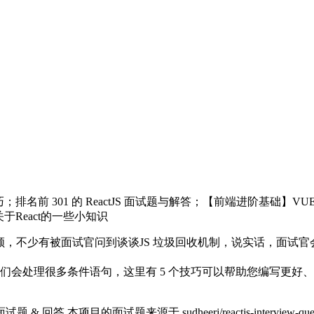
；排名前 301 的 ReactJS 面试题与解答；【前端进阶基础】VU
关于React的一些小知识
，不少有被面试官问到谈谈JS 垃圾回收机制，说实话，面试官会
pt 时，我们会处理很多条件语句，这里有 5 个技巧可以帮助您编写更
t 面试题 & 回答 本项目的面试题来源于 sudheerj/reactjs-int