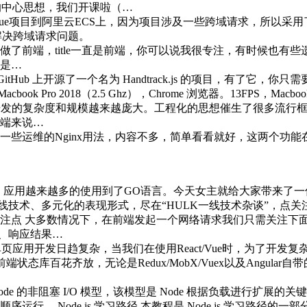
识的中心思想，我们开课啦（…
ue项目到阿里云ECS上，因为项目涉及一些跨域请求，所以采用了N
发请求，解决跨域请求问题。
做了前端，title一直是前端，你可以说我很专注，有时候也
是…
itHub 上开源了一个名为 Handtrack.js 的项目，有了它
运行时：22 FPS，Macbook Pro 2018（2.5 Ghz），Chrome 浏览器。13FP
发的复杂度和规模越来越庞大。工程化的思想催生了很多流行框架的
端来说…
一些运维的Nginx用法，内容不多，简单看看就好，这两个功
应用越来越多的使用到了GO语言。今天女主就给大家带来了一份
的一线技术、多元化的表现形式，尽在“HULK一线技术杂谈”，点
注点 大多数情况下，在前端发起一个网络请求我们只需关注下面几
态、响应结果…
页应用开发日趋复杂，当我们在使用React/Vue时，为了开发
状态库百花齐放，无论是Redux/MobX/Vuex以及Angul
ode 的非阻塞 I/O 模型，该模型是 Node 根据负载进行扩
 Node.js 学习路径 本教程是 Node.js 学习路径的一部分