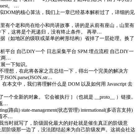
st。 …
虚拟DOM的核心算法，我们上一章已经基本解析过了，详细的见
庙里有个老和尚在给小和尚讲故事，讲的是从前有座山，山里有
下，这将是个死递归，没有终止条件。 再举…
数据（如地区的级联或菜单的树形结构）省掉了一层处理。换了
 自己DIY一个 日志采集平台 SPM 埋点流程 自己DIY一
过两…
扩展一下知识。
并不理想，在此将各家之言总结一下，得出一个完美的解决方
arse(JSON.str…
文中，我们将理解什么是 DOM 以及如何用 Javascript 去
了一个全新的对象。 它会被执行 ] （也就是 __proto__ ）链接。
有返…
路由) state-management(状态管理) international(多语言支持)
看不…
我当时就写了，阶级固化最大的好处就是催生真正的阶级意
上层阶级那一边了，没法团结起来为自己阶级发声。这就会社达