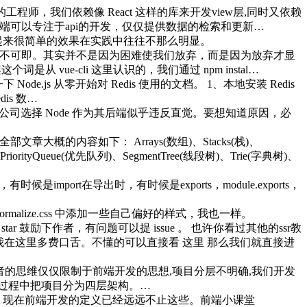
，我们依赖像 React 这样的库来开发view层,同时又依赖
端可以专注于api的开发，仅仅提供数据的检索和更新…
起来很简单的效果在实践中往往不那么明显。
而不可即。其实并不是因为困难使我们放弃，而是因为放弃才显
从 vue-cli 这里认识的，我们通过 npm instal…
e.js 从零开始对 Redis 使用的文档。 1、本地安装 Redis
edis 数…
公司选择 Node 作为其后端似乎违反直觉。要想知道原因，必
大概的内容如下： Arrays(数组)、Stacks(栈)、
PriorityQueue(优先队列)、SegmentTree(线段树)、Trie(字典树)、
mport在导出时，有时候是exports，module.exports，
rmalize.css 中添加一些自己偏好的样式，我也一样。
给个 star 鼓励下作者，有问题可以提 issue 。 也许你看过其他的ssr教
我在这里多费口舌。不懂的可以直接看 这里 那么我们就直接进
现作者的思维仅仅限制于前端开发的思想,项目分层不明确,我们开发
b 开发过程中把项目分为四层架构。…
是入门，现在前端开发的定义已经远远不止这些。前端小课堂