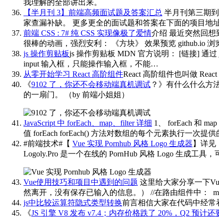
我理解的全部讲出来。
【半月刊 3】前端高频面试题及答案汇总
半月刊第三期到来，
家查漏补缺。 更多更全的面试题和答案在下面的项目地址中，点击查看。
前端 CSS : 7# 纯 CSS 实现像极了爱情
介绍 最近突然回
很棒的动画，强烈安利： 《方块》 效果预览 github.io 浏
js 操作剪贴板
js 操作剪贴板 MDN 官方说明： [链接] 通过 
input 输入框，只能操作输入框，不能…
从零开始学习 React 高阶组件
React 高阶组件也叫做 React
《
9102 了，你还不会移动端真机调试
？》有什么什么方
的一扇门。
（by 前端小姐姐）
JavaScript 中 forEach、map、filter 详细
1、 forEach 和 
值 forEach forEach() 方法对数组的每个元素执行一次提供的
#前端技术#【
Vue 实现 Pornhub 风格 Logo 生成器
】详见
Logoly.Pro 是一个在线的 PornHub 风格 Logo 生成工
Vue使用技巧和项目中遇到的问题
这里给大家分享一下Vu
然离开，没有保存已输入的信息。） //在路由组件中： mounted(){ }, 
js中比较运算符隐式类型转换
前言相信大家在代码中经常看见
《
JS 引擎 V8 发布 v7.4；内存价格跌了 20%，Q2 预计还