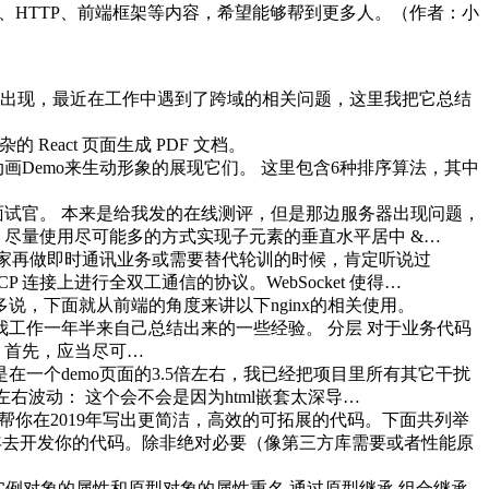
知识、HTTP、前端框架等内容，希望能够帮到更多人。（作者：小
出现，最近在工作中遇到了跨域的相关问题，这里我把它总结
式复杂的 React 页面生成 PDF 文档。
Demo来生动形象的展现它们。 这里包含6种排序算法，其中
面试官。 本来是给我发的在线测评，但是那边服务器出现问题，
尽量使用尽可能多的方式实现子元素的垂直水平居中 &…
大家再做即时通讯业务或需要替代轮训的时候，肯定听说过
个 TCP 连接上进行全双工通信的协议。WebSocket 使得…
，下面就从前端的角度来讲以下nginx的相关使用。
工作一年半来自己总结出来的一些经验。 分层 对于业务代码
 首先，应当尽可…
在一个demo页面的3.5倍左右，我已经把项目里所有其它干扰
右波动： 这个会不会是因为html嵌套太深导…
技巧帮你在2019年写出更简洁，高效的可拓展的代码。下面共列举
2014年去开发你的代码。除非绝对必要（像第三方库需要或者性能原
实例对象的属性和原型对象的属性重名 通过原型继承 组合继承