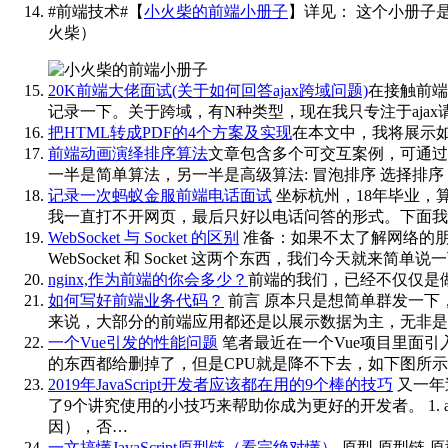
#前端技术#【
小火柴的前端小册子
】详见：
这个小册子是
火柴）
20K前端大佬面试(关于如何回答ajax跨域问题)
在接触前端
记录一下。关于跨域，有N种类型，现在我只专注于ajax请
把HTML转成PDF的4个方案及实现
在本文中，我将展示如何使用 N
前端动画演绎排序算法
文章包含多个可交互案例，可通过
一半是简单算法，另一半是高级算法: 冒泡排序 选择排序
记录一次蚂蚁金服前端电话面试
坐标杭州，18年毕业，
我一直打不开网页，最后只好以电话问答的形式。下面我
WebSocket 与 Socket 的区别
准备：如果不太了解网络的朋
WebSocket 和 Socket 这两个东西，我们今天就来简单说
nginx,作为前端的你会多少？
前端的我们，已经不仅仅是做
如何写好前端业务代码？
前言 原本只是想简单群发一下
来说，大部分的前端应用都还是以展示数据为主，无非是
一个Vue引发的性能问题
笔者最近在一个Vue项目里面引
的东西都给删掉了，但是CPU就是降不下去，如下图所示，
2019年JavaScript开发者应该都在用的9个棒的技巧
又一年
了9个讲究使用的小技巧来帮助你成为更好的开发者。 1. a
因），否…
一文搞懂JavaScript原型链（看完绝对懂）
原型 原型链 