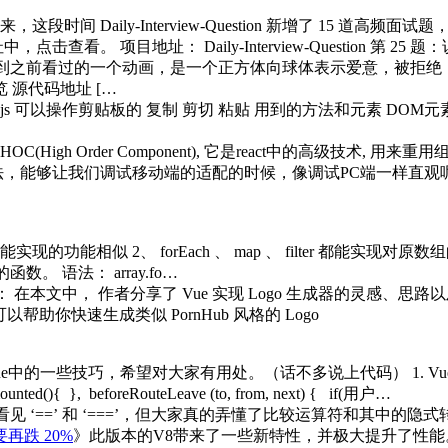
这段时间 Daily-Interview-Question 新增了 15
 项目地址： Daily-Interview-Question 第 25 
想到之前看过的一个动画，是一个正方体向球体表示爱意，被拒绝
览 源代码地址 […
js 可以操作剪贴板的 复制 剪切 粘贴 用到的方法和元素 DOM元素 {代码
 HOC(High Order Component), 它是react中的高级技术, 用来
法，能够让我们调试移动端的适配的时候，像调试PC端一样直观
map 能实现的功能相似 2、 forEach 、 map 、 filter 都能实现对原
函数。 语法： array.fo…
：
在本文中， 作者分享了 Vue 实现 Logo 生成器的灵感、思
具，可以帮助你快速生成类似 PornHub 风格的 Logo
e中的一些技巧，希望对大家有用处。（话不多说上代码） 1. 
beforeRouteLeave (to, from, next) { if(用户…
 ‘==’ 和 ‘===’，但大家真的弄懂了比较运算符和其中的隐
要再跌 20%
》此版本的V8带来了一些新特性，并极大提升了性能