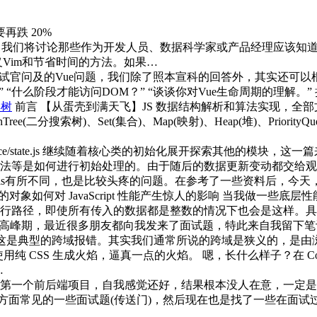
我们将讨论那些作为开发人员、数据科学家或产品经理应该知道的
义Vim和节省时间的方法。如果…
试官问及的Vue问题，我们除了照本宣科的回答外，其实还可以根
 “什么阶段才能访问DOM？” “谈谈你对Vue生命周期的理解。” 扩展：
典树
前言 【从蛋壳到满天飞】JS 数据结构解析和算法实现，全部文章大概的内
archTree(二分搜索树)、Set(集合)、Map(映射)、Heap(堆)、Priority
e/instance/state.js 继续随着核心类的初始化展开探索其他
法等是如何进行初始处理的。由于随后的数据更新变动都交给观
this有所不同，也是比较头疼的问题。在参考了一些资料后，今天
如何对 JavaScript 性能产生惊人的影响 当我做一些底层性能优化以
，即使所有传入的数据都是整数的情况下也会是这样。具体来说， 单
高峰期，最近很多朋友都向我发来了面试题，特此来自我留下笔记
ow-Origin 这是典型的跨域报错。其实我们通常所说的跨域是狭
 CSS 生成火焰，逼真一点的火焰。 嗯，长什么样子？在 CodeP
…
第一个前后端项目，自我感觉还好，结果根本没人在意，一定是
vaScript 方面常见的一些面试题(传送门)，然后现在也是找了一些