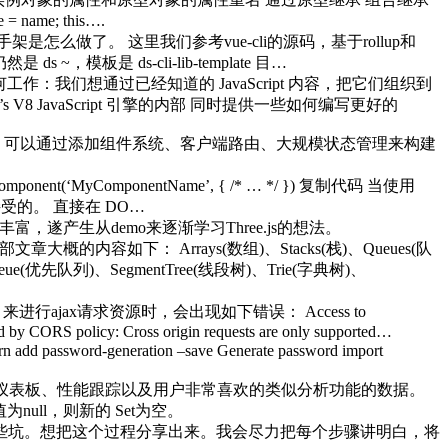
ame; this….
做了。 这里我们参考vue-cli的源码，基于rollup和
模板是 ds-cli-lib-template 目…
t 如何工作：我们想通过已经知道的 JavaScript 内容，把它们组织到
 JavaScript 引擎的内部 同时提供一些如何编写更好的
框架。可以通过添加组件系统、客户端路由、大规模状态管理来构建
.component(‘MyComponentName’, { /* … */ }) 复制代码 当使用
受的。 直接在 DO…
富，遂产生从demo来逐渐学习Three.js的想法。
的内容如下： Arrays(数组)、Stacks(栈)、Queues(队
Queue(优先队列)、SegmentTree(线段树)、Trie(字典树)、
y）来进行ajax请求资源时，会出现如下错误： Access to
d by CORS policy: Cross origin requests are only supported…
 add password-generation –save Generate password import
仪表板、性能跟踪以及用户非常喜欢的类似分析功能的数据。
ull，则新的 Set为空。
些坑。想把这个过程分享出来。我会尽力把每个步骤讲明白，将