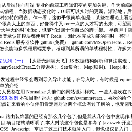
后端转向前端,专业的前端工程知识变的更加关键。作为前端的工程师
响应式编程，当数据动态变化时，UI层可以实时的更新。渐渐地，后
是一种独特的语言。乍一看，这似乎很简单,但是，某些在理论上看
很高大上的东西，好像得牛叉:ox:一点的人才写的出来，可望
天半天的时间:fist:，也能写出属于你自己的脚手架。 早前脚手架这个词是
录认证模块都使用了 Redis ，因此在完成功能的同时，整理一下 Nod
Redis 服务器软件 github (免费)： github.com/MSOpenTech/… R
.js 怎么能与多线程后端竞争。考虑到其所谓的单线程特性，许多大
先队列（一）
【从蛋壳到满天飞】JS 数据结构解析和算法实现，全部文章
BinarySearchTree(二分搜索树)、Set(集合)、Map(映射)、Heap(堆)、
过程中经常会遇到导入导出功能，在导入时，有时候是require，有时候是i
行简单的介绍
员都在用 Normalize 为他们的网站设计样式。一些人喜欢在 No
SSR 案例
本项目源码地址 github.com/zwmmm/react… 喜欢的
相信能点进来看的小伙伴们肯定是对这两个概念有过了解的，也无需
关于 koa 路由装饰器的已经有那么几个包了,但是我从几个包中发
想来写项目,项目结构清晰明了,本人封装这个包也是参考了 java-we
+CSS+Javascript。掌握了这三门技术就算入门，但也仅仅