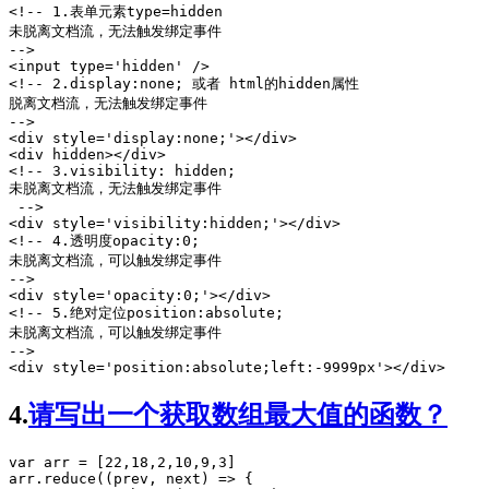
<!-- 1.表单元素type=hidden
未脱离文档流，无法触发绑定事件
-->
<
input
type
=
'
hidden
'
<!-- 2.display:none; 或者 html的hidden属性
脱离文档流，无法触发绑定事件
-->
<
div
style
=
'
display
:
none
;
'
></
div
>

<
div
hidden
></
div
<!-- 3.visibility: hidden;
未脱离文档流，无法触发绑定事件
 -->
<
div
style
=
'
visibility
:
hidden
;
'
></
div
<!-- 4.透明度opacity:0;
未脱离文档流，可以触发绑定事件
-->
<
div
style
=
'
opacity
:
0
;
'
></
div
<!-- 5.绝对定位position:absolute;
未脱离文档流，可以触发绑定事件
-->
<
div
style
=
'
position
:
absolute
;
left
:
-9999
px
'
></
div
>
4.
请写出一个获取数组最大值的函数？
var
 arr 
=
 [
22
,
18
,
2
,
10
,
9
,
3
arr
.
reduce
((
prev
, 
next
) 
=>
 {
