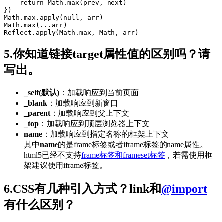
return
Math
.
max
(prev, next)

Math
.
max
.
apply
(
null
Math
.
max
(
...
Reflect
.
apply
(
Math
.
max
, 
Math
, arr)
5.你知道链接target属性值的区别吗？请
写出。
_self(默认)
：加载响应到当前页面
_blank
：加载响应到新窗口
_parent
：加载响应到父上下文
_top
：加载响应到顶层浏览器上下文
name
：加载响应到指定名称的框架上下文
其中
name
的是frame标签或者iframe标签的name属性。
html5已经不支持
frame标签和frameset标签
，若需使用框
架建议使用iframe标签。
6.CSS有几种引入方式？link和
@import
有什么区别？