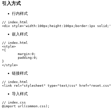
引入方式
行内样式
// index.html

<
div
style
=
'
width
:
100
px
;
height
:
100
px
;
border
:
1
px
solid
;
'
嵌入样式
// index.html

<
style
*
{
margin
:
0
;
padding
:
0
;
}
</
style
>
链接样式
// index.html

<
link
rel
=
"
stylesheet
"
type
=
"
text/css
"
href
=
"
reset.css
"
导入样式
// index
.css
@import
url
(
common.css
);