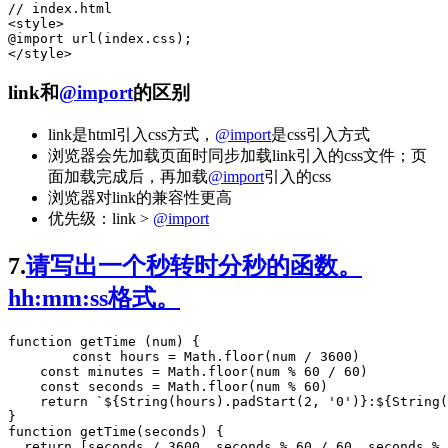
// index.html

<
style
@import
url
(
index.css
);
</
style
>
link和
@import
的区别
link是html引入css方式，
@import
是css引入方式
浏览器会先加载页面时同步加载link引入的css文件；页
面加载完成后，再加载
@import
引入的css
浏览器对link的兼容性更高
优先级：link >
@import
7.
请写出一个秒转时分秒的函数。
hh:mm:ss格式。
function
getTime
 (
num
) {

const
hours
=
Math
.
floor
(num 
/
3600
)

const
minutes
=
Math
.
floor
(num 
%
60
/
60
)

const
seconds
=
Math
.
floor
(num 
%
60
)

return
`
${
String
(hours).
padStart
(
2
, 
'
0
'
)
}
:
${
String
(
function
getTime
(
seconds
) {

return
 [seconds 
/
3600
, seconds 
%
60
/
60
, seconds 
%