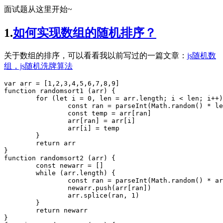
面试题从这里开始~
1.
如何实现数组的随机排序？
关于数组的排序，可以看看我以前写过的一篇文章：
js随机数
组，js随机洗牌算法
var
 arr 
=
 [
1
,
2
,
3
,
4
,
5
,
6
,
7
,
8
,
9
function
randomsort1
 (
arr
) {

for
 (
let
 i 
=
0
, len 
=
arr
.
length
; i 
<
 len; i
++
)
const
ran
=
parseInt
(
Math
.
random
() 
*
 le
const
temp
=
 arr[ran]

		arr[ran] 
=
 arr[i]

		arr[i] 
=
 temp

	}

return
 arr

function
randomsort2
 (
arr
) {

const
newarr
=
 []

while
 (
arr
.
length
) {

const
ran
=
parseInt
(
Math
.
random
() 
*
ar
newarr
.
push
(arr[ran])

arr
.
splice
(ran, 
1
)

	}

return
 newarr
