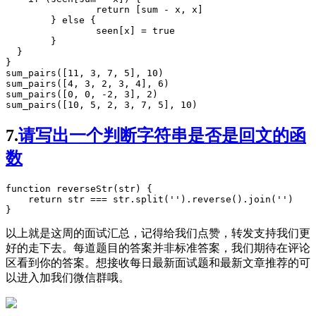
return
 [sum 
-
 x, x]

	} 
else
 {

		seen[x] 
=
true
	}

  }

sum_pairs
([
11
, 
3
, 
7
, 
5
], 
10
sum_pairs
([
4
, 
3
, 
2
, 
3
, 
4
], 
6
sum_pairs
([
0
, 
0
, 
-
2
, 
3
], 
2
sum_pairs
([
10
, 
5
, 
2
, 
3
, 
7
, 
5
], 
10
)
7.
请写出一个判断字符串是否是回文的函
数
function
reverseStr
(
str
) {

return
 str 
===
str
.
split
(
'
'
).
reverse
().
join
(
'
'
)

}
以上就是这周的面试汇总，记得给我们点赞，转发支持我们更
好的走下去。每道题目的答案并非标准答案，我们期待在评论
区看到你的答案。想接收每日最新面试题和最新文章推荐的可
以进入加我们微信群哦。