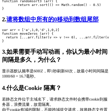
function
randomsort3
 (
arr
) {

return
arr
.
sort
(() 
=>
Math
.
random
() 
-
0.5
)

}
2.
请将数组中所有的0移动到数组尾部
var
 arr 
=
 [
'
a
'
,
1
,
0
,
'
d
'
,
1
,
0
,
2
function
moveZeros
 (
arr
) {

return
 [
...
arr
.
filter
(
v
=>
 v 
!==
0
), 
...
arr
.
filter
(
v
}
3.如果需要手动写动画，你认为最小时间
间隔是多久，为什么？
显示器默认频率是60HZ，即1秒刷新60次，故最小时间间隔是
1000/60 = 16.7毫秒。
4.什么是Cookie 隔离？
若静态文件位于主域名下，请求静态文件时会携带cookie到服
务器，浪费流量，故需隔离。
由于cookie有域的限制，不能跨域提交请求，故将静态文件置