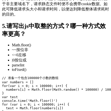
于非主要域名下，请求静态文件时便不会携带cookie数据。如
此可降低请求头大小和请求时间，以便达到降低整体请求耗时
的目的。
5.请写出js中取整的方式？哪一种方式效
率更高？
Math.floor()
~~按位非
<<0左移
|0按位或
parseInt
toFixed()
// 准备一个包含100000个小数的数组
var
 numbers 
=
for
(
var
 i 
=
0
; i 
<
100000
; i
++
) {

  numbers[i] 
=
Math
.
floor
(
Math
.
random
() 
*
100000
) 
/
100
var
console
.
time
(
'
Math.floor()
'
for
 (
var
 i 
=
0
; i 
<
100000
; i
++
) {

  test 
=
Math
.
floor
(numbers[i])
