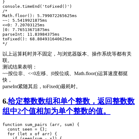
console
.
timeEnd
(
'
toFixed()
'
/*
Math.floor(): 5.799072265625ms
~~: 5.5419921875ms
<<0: 7.20703125ms
|0: 7.76513671875ms
parseInt: 11.83984375ms
toFixed(): 68.804931640625ms
*/
以上运算耗时并不固定，与浏览器版本、操作系统等都有关
联。
测试结果表明：
~~按位非、<<0左移、|0按位或、Math.floor()运算速度都挺
快，
parseInt紧随其后，toFixed()最耗时。
6.
给定整数数组和单个整数，返回整数数
组中2个值相加为单个整数的值。
function
sum_pairs
 (
arr
, 
sum
) {

const
seen
=
 {};

for
 (
let
 x 
of
 arr) {

if
 (seen[sum 
-
 x]) {
