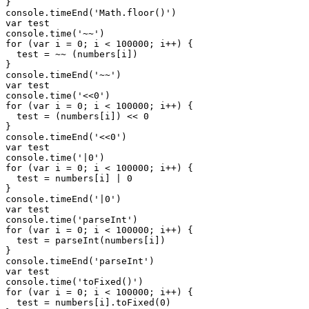
console
.
timeEnd
(
'
Math.floor()
'
var
console
.
time
(
'
~~
'
for
 (
var
 i 
=
0
; i 
<
100000
; i
++
) {

  test 
=
~~
 (numbers[i])

console
.
timeEnd
(
'
~~
'
var
console
.
time
(
'
<<0
'
for
 (
var
 i 
=
0
; i 
<
100000
; i
++
) {

  test 
=
 (numbers[i]) 
<<
0
console
.
timeEnd
(
'
<<0
'
var
console
.
time
(
'
|0
'
for
 (
var
 i 
=
0
; i 
<
100000
; i
++
) {

  test 
=
 numbers[i] 
|
0
console
.
timeEnd
(
'
|0
'
var
console
.
time
(
'
parseInt
'
for
 (
var
 i 
=
0
; i 
<
100000
; i
++
) {

  test 
=
parseInt
(numbers[i])

console
.
timeEnd
(
'
parseInt
'
var
console
.
time
(
'
toFixed()
'
for
 (
var
 i 
=
0
; i 
<
100000
; i
++
) {

  test 
=
 numbers[i].
toFixed
(
0
)
