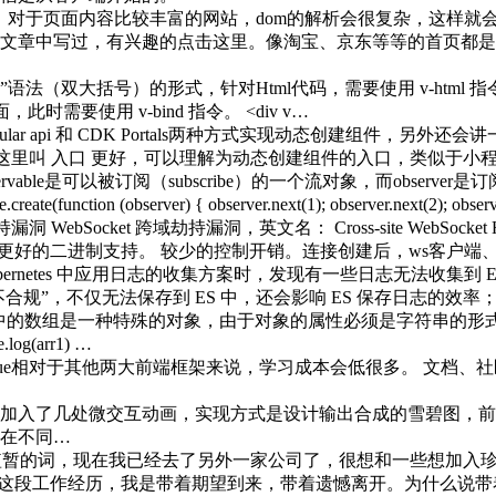
，对于页面内容比较丰富的网站，dom的解析会很复杂，这样就
文章中写过，有兴趣的点击这里。像淘宝、京东等等的首页都是
（双大括号）的形式，针对Html代码，需要使用 v-html 指令。 <p>Using v-h
，此时需要使用 v-bind 指令。 <div v…
ar api 和 CDK Portals两种方式实现动态创建组件，另外还
得放到这里叫 入口 更好，可以理解为动态创建组件的入口，类似于小程序或者Vue中的
servable是可以被订阅（subscribe）的一个流对象，而observ
ion (observer) { observer.next(1); observer.next(2); observer.
劫持漏洞 WebSocket 跨域劫持漏洞，英文名： Cross-site WebSo
，实时性更强。 更好的二进制支持。 较少的控制开销。连接创建后，ws
rnetes 中应用日志的收集方案时，发现有一些日志无法收集到 Elastic
合规”，不仅无法保存到 ES 中，还会影响 ES 保存日志的效率
cript中的数组是一种特殊的对象，由于对象的属性必须是字符串
g(arr1) …
实vue相对于其他两大前端框架来说，学习成本会低很多。 文档
加入了几处微交互动画，实现方式是设计输出合成的雪碧图，前
在不同…
短暂的词，现在我已经去了另外一家公司了，很想和一些想加入
网的这段工作经历，我是带着期望到来，带着遗憾离开。为什么说带着