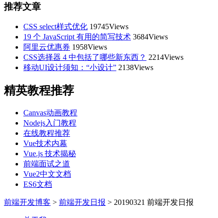
推荐文章
CSS select样式优化
19745Views
19 个 JavaScript 有用的简写技术
3684Views
阿里云优惠券
1958Views
CSS选择器 4 中包括了哪些新东西？
2214Views
移动UI设计须知：“小设计”
2138Views
精英教程推荐
Canvas动画教程
Nodejs入门教程
在线教程推荐
Vue技术内幕
Vue.js 技术揭秘
前端面试之道
Vue2中文文档
ES6文档
前端开发博客
>
前端开发日报
>
20190321 前端开发日报