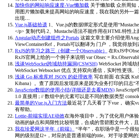
加快你的网站响应速度-Vue懒加载
关于懒加载 众所周知
用图片懒加载来提高网站的响应速度，我在我的另外一篇
出现…
Vue.js基础拾遗
1、Vue.js的数据绑定形式是使用“Mustache”语法
</p> 复制代码 2、Mustache语法不能作用在HTML特性上面
Angular动态创建组件之Portals
这篇文章主要介绍使用Angul
ViewContainerRef，Portals可以翻译为 门户 ，我觉
RxJS的学习之路三（创建一个Observable）
在RxJS中Ob
RxJS官网上给的一个例子来说明 var Obsec = Rx.Observable.create(funct
浅谈WebSocket跨域劫持漏洞(CSWSH)
WebSocket 跨域
WebSocket Websocket 优点 支持双向通信
浅谈 Go 标准库对 JSON 的处理效率
写在前面 在实践 Kube
Kibana）。查了原因后发现原来是因为业务打印的日志“不
JavaScript数组的使用小结(详细还是去看MDN)
JavaS
1.0 直接用 ; // 数组中的元素可以是不同的数据类型 console.lo
最简单的Vue.js入门方法
最近花了几天看了下vue， 确
有帮助。
Lottie-前端实现AE动效
在海外项目中，为了优化用户体验
动画的缺点和局限性比较明显，合成的雪碧图文件大，且
我在珍爱网这半年（前端）
“半年”，在职场中是一个很
网的级别是I2+，对应的是普通前端的title。对于珍爱