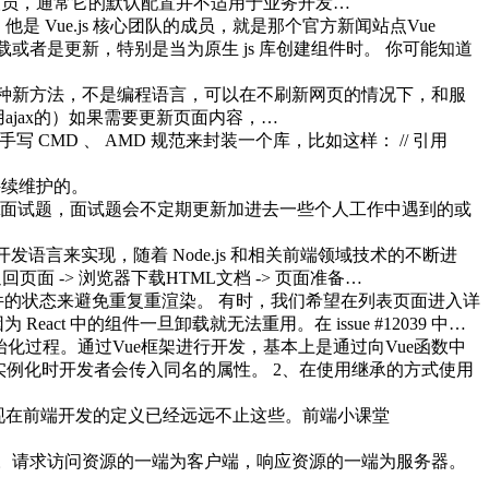
发人员，通常它的默认配置并不适用于业务开发…
。他是 Vue.js 核心团队的成员，就是那个官方新闻站点Vue
创建、挂载或者是更新，特别是当为原生 js 库创建组件时。 你可能知道
。 ajax是现有标准的一种新方法，不是编程语言，可以在不刷新网页的情况下，和服
用ajax的）如果需要更新页面内容，…
写 CMD 、 AMD 规范来封装一个库，比如这样： // 引用
乏持续维护的。
aScript面试题，面试题会不定期更新加进去一些个人工作中遇到的或
php 等开发语言来实现，随着 Node.js 和相关前端领域技术的不断进
页面 -> 浏览器下载HTML文档 -> 页面准备…
持组件的状态来避免重复重渲染。 有时，我们希望在列表页面进入详
 中的组件一旦卸载就无法重用。在 issue #12039 中…
化过程。通过Vue框架进行开发，基本上是通过向Vue函数中
实例化时开发者会传入同名的属性。 2、在使用继承的方式使用
入门，现在前端开发的定义已经远远不止这些。前端小课堂
通信。请求访问资源的一端为客户端，响应资源的一端为服务器。