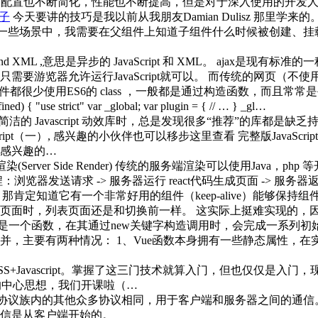
展，相关配置也不断简化，性能也不断提高，但是对于深入使用的开
子
今天要讲的技巧是我以前从我朋友Damian Dulisz 那里学来的
ect 库的作者。 在一些场景中，我需要在父组件上知道子组件什么时候被
vaScript and XML ,意思是异步的 JavaScript 和 XML
游览器允许运行JavaScript就可以。 而传统的网页（不使
件都很少使用ES6的 class ，一般都是通过构造函数，而且常常是手
d) { "use strict" var _global; var plugin = { // … } _gl…
的 Javascript 动效库时，总是发现很多“推荐”的库都是缺
Script（一）, 感兴趣的小伙伴也可以移步这里查看 完整版Jav
感兴趣的…
(Server Side Render) 传统的服务端渲染可以使用Java，
发送请求 -> 服务器运行 react代码生成页面 -> 服务器返回
，那肯定知道它有一个非常好用的组件（keep-alive）能够保
列表页面还是和切换前一样。 这实际上挺难实现的，因为 React
说是一个函数，在其通过new关键字构造调用时，会完成一系列初始
，主要有两种情况： 1、Vue函数本身拥有一些静态属性，在
CSS+Javascript。掌握了这三门技术就算入门，但也仅仅是
识的中心思想，我们开课啦（…
P/IP协议族内的其他众多协议相同，用于客户端和服务器之间的
信是从客户端开始的。