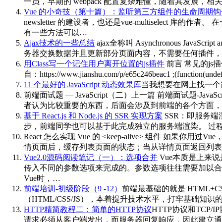
一员，早期的 webpack 配置复杂难懂，随着其发
Vue 的小奇技（第十篇）：监听第三方组件的生命周期钩
newsletter 的建设者，也还是vue-multisel
有一些方法可以…
Ajax技术的一些总结
ajax全称叫 Asynchronous Ja
务器交换数据并且更新部分页面内容，不需要任何插件，只需要
用Class写一个记住用户离开位置的js插件
前言 常见的js插
自：https://www.jianshu.com/p/e65c246beac1 ;(function(undefine
11 个最好的 JavaScript 动态效果库
当我想要在网上找一个简洁
前端面试题 — JavaScript（二）
上一篇 前端面试题-Java
者认为比较重要的东西，后面会涉及到前端的各个方面，
基于 React.js 和 Node.js 的 SSR 实现方案
SSR：即服务端渲染
步，前端同学也可以基于此完成独立的服务端渲染。 过程：浏览器
React 怎么实现 Vue 的 <keep-alive> 组件
如果你用过Vue
情页面后，缓存列表页面的状态；当从详情页面返回列表页面时，
Vue2.0源码阅读笔记（一）：选项合并
Vue本质是上来
传入不同的参数选项来完成的。参数选项往往需要加以合并
Vue时，…
前端培训-初级阶段（9 -12）
前端最基础的就是 HTML+
（HTML/CSS/JS），本着提升技术水平，打牢基础知
HTTP精简教程二：简单的HTTP协议
HTTP协议和TC
请求必须从客户端发出，而服务器回复响应，因此建立通