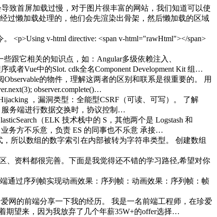
会导致首屏加载过慢，对于图片很丰富的网站，我们知道可以使
经过懒加载处理的，他们会先渲染出骨架，然后懒加载的区域
tml directive: <span v-html="rawHtml"></span>
会讲一些跟它相关的知识点，如：Angular多级依赖注入、
Slot. cdk全名Component Development Kit 组…
er是订阅Observable的物件，理解这两者的区别和联系是很重要的。 用
next(3); observer.complete()…
cket Hijacking ，漏洞类型：全能型CSRF（可读、可写）。 了解
客户端、服务端进行数据交换时，协议控制…
Search（ELK 技术栈中的 S，其他两个是 Logstash 和
；业务方不乐意，负责 ES 的同事也不乐意 承接…
的形式，所以数组的数字索引在内部被转为字符串类型。 创建数组
、社区、资料都很完善。下面是我觉得还不错的学习路径,希望对你
端通过序列帧实现动画效果： 序列帧：动画效果：序列帧：帧
珍爱网的前端分享一下我的经历。 我是一名前端工程师，在珍爱
期望来，因为我放弃了几个年薪35W+的offer选择…