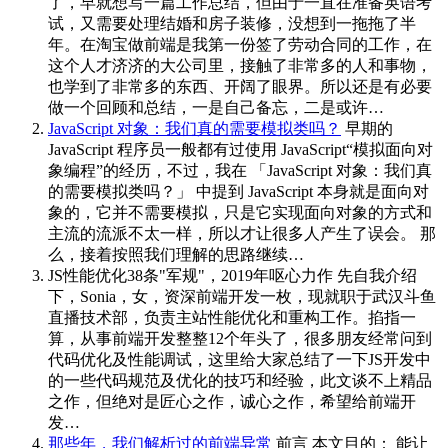
了，早就想写一篇工作总结，但由于一直在准备英语考
试，又需要处理结婚和房子装修，没想到一拖拖了半
年。在淘宝做前端是我第一份签了劳动合同的工作，在
这个人才济济的大公司里，接触了非常多的人和事物，
也学到了非常多的东西、开阔了眼界。所以还是有必要
做一个回顾和总结，一是自己备忘，二是或许…
JavaScript 对象：我们真的需要模拟类吗？
早期的
JavaScript 程序员一般都有过使用 JavaScript“模拟面向对
象编程”的经历，不过，我在 「JavaScript 对象：我们真
的需要模拟类吗？」 中提到 JavaScript 本身就是面向对
象的，它并不需要模拟，只是它实现面向对象的方式和
主流的流派不太一样，所以才让很多人产生了误会。 那
么，接着按照我们理解的思路继续…
JS性能优化38条"军规"，2019年呕心力作
先自我介绍
下，Sonia，女，资深前端开发一枚，现就职于武汉斗鱼
直播技术部，负责主站性能优化和重构工作。掐指一
算，从事前端开发整整12个年头了，很多朋友经常问到
代码优化及性能调试，这里给大家总结了一下JS开发中
的一些代码规范及优化的技巧和经验，此文谈不上精品
之作，但绝对是匠心之作，诚心之作，希望给前端开
发…
那些年，我们解析过的前端异常
前言 本文目的： 能让