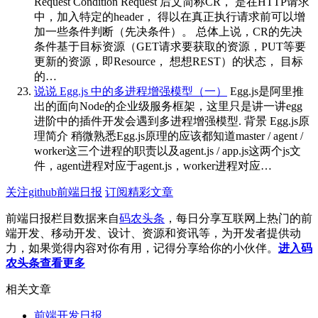
Request Condition Request 后文简称CR， 是在HTTP请求
中，加入特定的header， 得以在真正执行请求前可以增
加一些条件判断（先决条件）。 总体上说，CR的先决
条件基于目标资源（GET请求要获取的资源，PUT等要
更新的资源，即Resource， 想想REST）的状态， 目标
的…
说说 Egg.js 中的多进程增强模型（一）
Egg.js是阿里推
出的面向Node的企业级服务框架，这里只是讲一讲egg
进阶中的插件开发会遇到多进程增强模型. 背景 Egg.js原
理简介 稍微熟悉Egg.js原理的应该都知道master / agent /
worker这三个进程的职责以及agent.js / app.js这两个js文
件，agent进程对应于agent.js，worker进程对应…
关注github前端日报
订阅精彩文章
前端日报栏目数据来自
码农头条
，每日分享互联网上热门的前
端开发、移动开发、设计、资源和资讯等，为开发者提供动
力，如果觉得内容对你有用，记得分享给你的小伙伴。
进入码
农头条查看更多
相关文章
前端开发日报