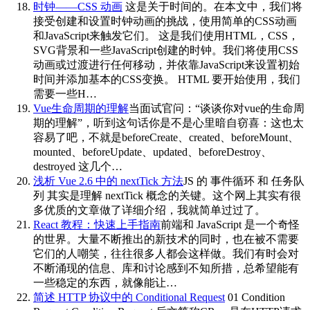
时钟——CSS 动画
这是关于时间的。在本文中，我们将
接受创建和设置时钟动画的挑战，使用简单的CSS动画
和JavaScript来触发它们。 这是我们使用HTML，CSS，
SVG背景和一些JavaScript创建的时钟。我们将使用CSS
动画或过渡进行任何移动，并依靠JavaScript来设置初始
时间并添加基本的CSS变换。 HTML 要开始使用，我们
需要一些H…
Vue生命周期的理解
当面试官问：“谈谈你对vue的生命周
期的理解”，听到这句话你是不是心里暗自窃喜：这也太
容易了吧，不就是beforeCreate、created、beforeMount、
mounted、beforeUpdate、updated、beforeDestroy、
destroyed 这几个…
浅析 Vue 2.6 中的 nextTick 方法
JS 的 事件循环 和 任务队
列 其实是理解 nextTick 概念的关键。这个网上其实有很
多优质的文章做了详细介绍，我就简单过过了。
React 教程：快速上手指南
前端和 JavaScript 是一个奇怪
的世界。大量不断推出的新技术的同时，也在被不需要
它们的人嘲笑，往往很多人都会这样做。我们有时会对
不断涌现的信息、库和讨论感到不知所措，总希望能有
一些稳定的东西，就像能让…
简述 HTTP 协议中的 Conditional Request
01 Condition