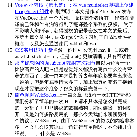
Vue 的小奇技（第七篇）：在 vue-multiselect 基础上创建
ImageSelect 组件
特别声明：本文是作者Alex Jover 发布
在VueDose 上的一个系列。 版权归作者所有。 译者在翻
译前已经和作者沟通得到了翻译整个系列的授权。 为了
不影响大家阅读，获得授权的记录会放在本文的最后。
在第五篇文章 中，两条 tips 让你学习到了自适应组件的
概念，以及怎么通过使用 v-bind 和 v-o…
CSS实用技巧干货
当然，你也可以使用 .nav li + li 或者
.nav li:first-child ~ li ，但是 :not() 更加清晰，具有可读性
那些被忽略的 JavaScript 数组方法细节
自以为还算一个
比较高产的人吧～但是感觉好久都没有写点什么没有营
养的东西了，这一篇本来是打算去年年底都要拿出来说
一说的，但是年底事情太多了，加上我真的变懒了拖到
现在才要把这个准备了好久的标题完善一下。
简单聊聊WebSocket
上一篇文章《浅析一次HTTP请求》
我们分析了简单的一次 HTTP 请求具体是怎么样完成
的，分析了 HTTP 协议的数据结构，如何连接，如何断
开，又是如何多路复用的，那么今天我们来聊聊另外一
个协议，WebSocket。由于 WebSocket 的协议的内容非常
多，本文只会取其冰山一角进行简单阐述，不会铺开详
细说。 二、什么是 WebSoc…