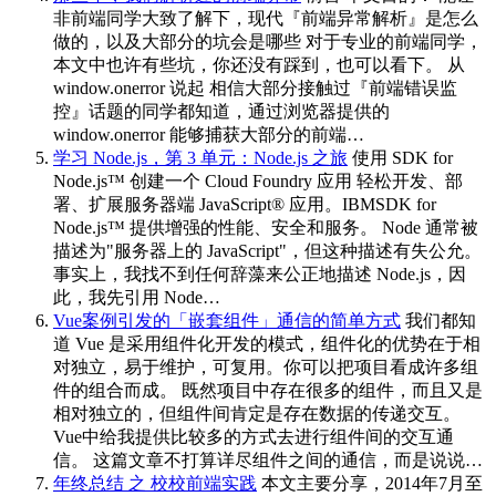
非前端同学大致了解下，现代『前端异常解析』是怎么
做的，以及大部分的坑会是哪些 对于专业的前端同学，
本文中也许有些坑，你还没有踩到，也可以看下。 从
window.onerror 说起 相信大部分接触过『前端错误监
控』话题的同学都知道，通过浏览器提供的
window.onerror 能够捕获大部分的前端…
学习 Node.js，第 3 单元：Node.js 之旅
使用 SDK for
Node.js™ 创建一个 Cloud Foundry 应用 轻松开发、部
署、扩展服务器端 JavaScript® 应用。IBMSDK for
Node.js™ 提供增强的性能、安全和服务。 Node 通常被
描述为"服务器上的 JavaScript"，但这种描述有失公允。
事实上，我找不到任何辞藻来公正地描述 Node.js，因
此，我先引用 Node…
Vue案例引发的「嵌套组件」通信的简单方式
我们都知
道 Vue 是采用组件化开发的模式，组件化的优势在于相
对独立，易于维护，可复用。你可以把项目看成许多组
件的组合而成。 既然项目中存在很多的组件，而且又是
相对独立的，但组件间肯定是存在数据的传递交互。
Vue中给我提供比较多的方式去进行组件间的交互通
信。 这篇文章不打算详尽组件之间的通信，而是说说…
年终总结 之 校校前端实践
本文主要分享，2014年7月至