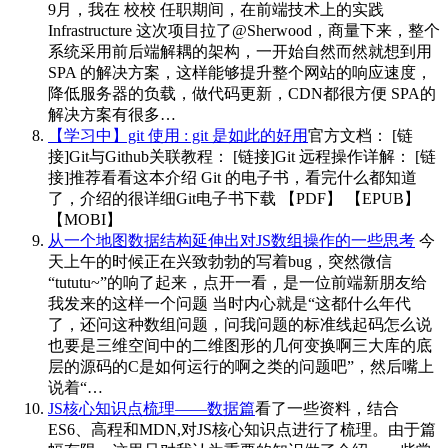
9月，我在 校校 任职期间，在前端技术上的实践
Infrastructure 这次项目拉了@Sherwood，商量下来，整个
系统采用前后端解耦的架构，一开始自然而然就想到用
SPA 的解决方案，这样能够提升整个网站的响应速度，
降低服务器的负载，做代码更新，CDN都很方便 SPA的
解决方案有很多…
【学习中】git 使用 : git 是如此的好用
官方文档： [链
接]Git与Github关联教程： [链接]Git 远程操作详解： [链
接]推荐看看这本介绍 Git 的电子书，看完什么都知道
了，介绍的很详细Git电子书下载 【PDF】 【EPUB】
【MOBI】
从一个地图数据结构延伸出对JS数组操作的一些思考
今
天上午的时候正在兴致勃勃的写着bug，突然微信
“tututu~”的响了起来，点开一看，是一位前端新朋友给
我发来的这样一个问题 当时内心就是“这都什么年代
了，还问这种数组问题，问我问题的标准线起码怎么说
也要是三维空间中的二维图形的几何变换啊三大库的底
层的源码的C是如何运行的啊之类的问题吧”，然后嘴上
说着“…
JS核心知识点梳理——数据篇
看了一些资料，结合
ES6、高程和MDN,对JS核心知识点进行了梳理。由于篇