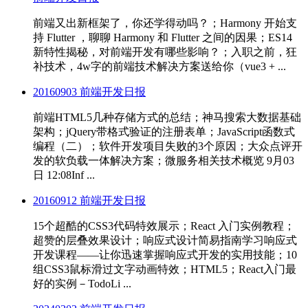
前端又出新框架了，你还学得动吗？；Harmony 开始支
持 Flutter ，聊聊 Harmony 和 Flutter 之间的因果；ES14
新特性揭秘，对前端开发有哪些影响？；入职之前，狂
补技术，4w字的前端技术解决方案送给你（vue3 + ...
20160903 前端开发日报
前端HTML5几种存储方式的总结；神马搜索大数据基础
架构；jQuery带格式验证的注册表单；JavaScript函数式
编程（二）；软件开发项目失败的3个原因；大众点评开
发的软负载一体解决方案；微服务相关技术概览 9月03
日 12:08Inf ...
20160912 前端开发日报
15个超酷的CSS3代码特效展示；React 入门实例教程；
超赞的层叠效果设计；响应式设计简易指南学习响应式
开发课程——让你迅速掌握响应式开发的实用技能；10
组CSS3鼠标滑过文字动画特效；HTML5；React入门最
好的实例－TodoLi ...