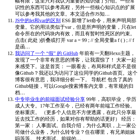
幅有限，这里只对我认为重要的知识做了介绍。一些常
识性的东西可以参考高程，另外一些核心知识点的扩展
可以参考我其他的文章。本文适合作JS知…
JS中的let和var的区别
ES6 新增了let命令，用来声明局部
变量。它的用法类似于var，但是所声明的变量，只在let
命令所在的代码块内有效，而且有暂时性死区的约束。
点击( 此处 )折叠或打开 var a = 99 ; // 全局变量a f ( ) ; // f
是函…
我访问了一个 “假” 的 GitHub
年前有一天翻Hexo主题，
发现了一个非常有意思的博客，让我震惊了！ 大家一起
来感受下。这是首页： 一眼看去，布局和样式是不是很
像Github？我还以为访问了这位同学的Github首页。这个
博客很有意思，我详细分析一下。 导航栏 包含了真的
Github链接，可以Google搜索博客内文章，有常规的归
档…
中专毕业生的前端面试经验分享
99年，高职毕业，学历
成人大专。17年工作至今，已经有两年前端工作经验。
坐标重庆。 （更多个人信息不方便透露，在此只分享最
近去找工作的经历，如果对你有帮助的话更好） 经历：
第一家： 人事面试。自我介绍，为什么离职，上一家公
司做什么业务，为什么转专业？住在哪里，有兄弟姐妹
吗等等。 技术面试。前端的…