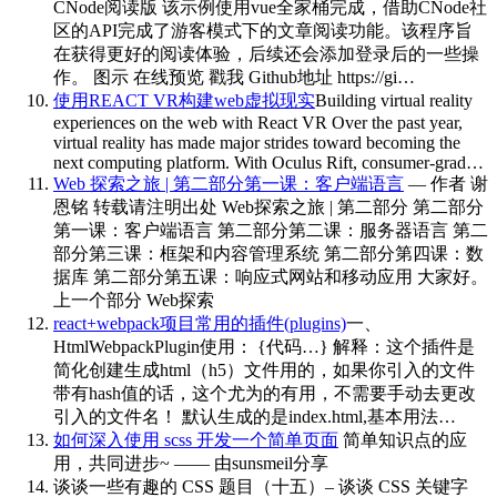
CNode阅读版 该示例使用vue全家桶完成，借助CNode社
区的API完成了游客模式下的文章阅读功能。该程序旨
在获得更好的阅读体验，后续还会添加登录后的一些操
作。 图示 在线预览 戳我 Github地址 https://gi…
使用REACT VR构建web虚拟现实
Building virtual reality
experiences on the web with React VR Over the past year,
virtual reality has made major strides toward becoming the
next computing platform. With Oculus Rift, consumer-grad…
Web 探索之旅 | 第二部分第一课：客户端语言
— 作者 谢
恩铭 转载请注明出处 Web探索之旅 | 第二部分 第二部分
第一课：客户端语言 第二部分第二课：服务器语言 第二
部分第三课：框架和内容管理系统 第二部分第四课：数
据库 第二部分第五课：响应式网站和移动应用 大家好。
上一个部分 Web探索
react+webpack项目常用的插件(plugins)
一、
HtmlWebpackPlugin使用： {代码…} 解释：这个插件是
简化创建生成html（h5）文件用的，如果你引入的文件
带有hash值的话，这个尤为的有用，不需要手动去更改
引入的文件名！ 默认生成的是index.html,基本用法…
如何深入使用 scss 开发一个简单页面
简单知识点的应
用，共同进步~ —— 由sunsmeil分享
谈谈一些有趣的 CSS 题目（十五）– 谈谈 CSS 关键字