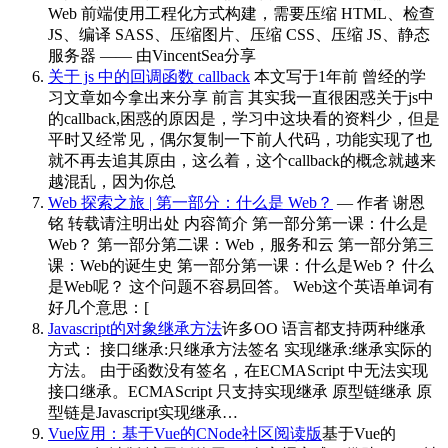
Web 前端使用工程化方式构建，需要压缩 HTML、检查
JS、编译 SASS、压缩图片、压缩 CSS、压缩 JS、静态
服务器 —— 由VincentSea分享
关于 js 中的回调函数 callback
本文写于1年前 曾经的学
习文章如今拿出来分享 前言 其实我一直很困惑关于js中
的callback,困惑的原因是，学习中这块看的资料少，但是
平时又经常见，偶尔复制一下前人代码，功能实现了也
就不再去追其原由，这么着，这个callback的概念就越来
越混乱，因为你总
Web 探索之旅 | 第一部分：什么是 Web？
— 作者 谢恩
铭 转载请注明出处 内容简介 第一部分第一课：什么是
Web？ 第一部分第二课：Web，服务和云 第一部分第三
课：Web的诞生史 第一部分第一课：什么是Web？ 什么
是Web呢？ 这个问题不容易回答。 Web这个英语单词有
好几个意思：[
Javascript的对象继承方法
许多OO 语言都支持两种继承
方式： 接口继承:只继承方法签名 实现继承:继承实际的
方法。 由于函数没有签名，在ECMAScript 中无法实现
接口继承。ECMAScript 只支持实现继承 原型链继承 原
型链是Javascript实现继承…
Vue应用：基于Vue的CNode社区阅读版
基于Vue的