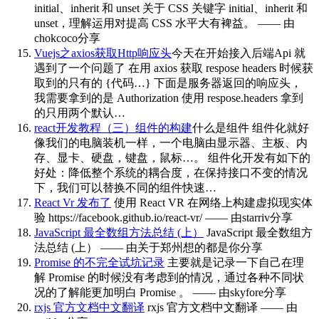
initial、inherit 和 unset
关于 CSS 关键字 initial、inherit 和
unset，理解运用对提高 CSS 水平大有裨益。 —— 由
chokcoco分享
Vuejs之axios获取Http响应头
今天在开始接入后端Api 就
遇到了一个问题了 在用 axios 获取 respose headers 时候获
取到的只有的 {代码…} 下面是服务器返回的响应头，
我需要拿到的是 Authorization 使用 respose.headers 拿到
的只用两个默认…
react开发教程（三）组件的构建
什么是组件 组件化就好
像我们的电脑装机一样，一个电脑由显示器、主板、内
存、显卡、硬盘，键盘，鼠标…。 组件化开发有如下的
好处：降低整个系统的耦合度，在保持接口不变的情况
下，我们可以替换不同的组件快速…
React Vr 发布了
使用 React VR 在网络上构建虚拟现实体
验 https://facebook.github.io/react-vr/ —— 由starriv分享
JavaScript 最全数组方法总结 (上）
JavaScript 最全数组方
法总结 (上） —— 由关于郑州想的都是你分享
Promise 的不完全试坑记录
主要就是记录一下自己在理
解 Promise 的时候没有考虑到的情况，通过各种不同状
况的了解能更加明白 Promise 。 —— 由skyfore分享
rxjs 官方文档中文翻译
rxjs 官方文档中文翻译 —— 由