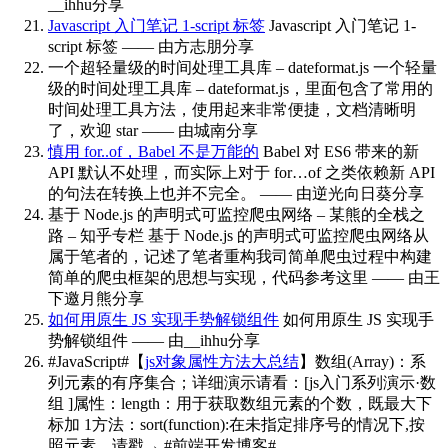
__ihhu分享
Javascript 入门笔记 1-script 标签
Javascript 入门笔记 1-
script 标签 —— 由方志朋分享
一个超轻量级的时间处理工具库 – dateformat.js
一个轻量
级的时间处理工具库 – dateformat.js，里面包含了常用的
时间处理工具方法，使用起来非常便捷，文档清晰明
了，欢迎 star —— 由城南分享
慎用 for..of，Babel 不是万能的
Babel 对 ES6 带来的新
API 默认不处理，而实际上对于 for…of 之类依赖新 API
的句法在转换上也并不完全。 —— 由逆光向日葵分享
基于 Node.js 的声明式可监控爬虫网络 – 某熊的全栈之
路 – 知乎专栏
基于 Node.js 的声明式可监控爬虫网络从
属于笔者的，记述了笔者重构我司简单爬虫过程中构建
简单的爬虫框架的思想与实现，代码参考这里 —— 由王
下邀月熊分享
如何用原生 JS 实现手势解锁组件
如何用原生 JS 实现手
势解锁组件 —— 由__ihhu分享
#JavaScript#【
js对象属性方法大总结
】数组(Array)：系
列元素的有序集合；详细演示请看：[js入门系列演示·数
组 ]属性：length：用于获取数组元素的个数，既最大下
标加 1方法：sort(function):在未指定排序号的情况下,按
照元素…请戳→
#前端开发博客# ​​​