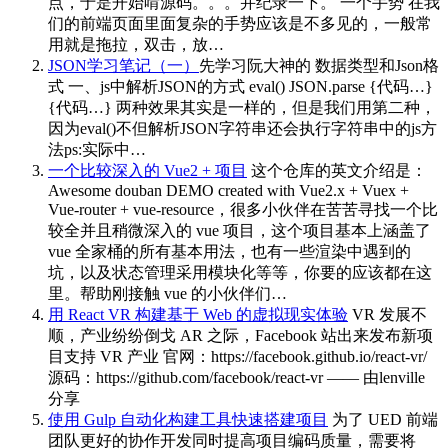
点，于是开始啃源码。。。并纪录一下。 一个手势 在我
们的前端页面里面复杂的手势应该是不多见的，一般常
用就是拖拉，双击，放…
JSON学习笔记（一）
先学习阮大神的 数据类型和Json格
式 一、js中解析JSON的方式 eval() JSON.parse {代码…}
{代码…} 两种效果其实是一样的，但是我们用第二种，
因为eval()不但解析JSON字符串还会执行字符串中的js方
法ps:实际中…
一个比较深入的 Vue2 + 项目
这个仓库的英文介绍是：
Awesome douban DEMO created with Vue2.x + Vuex +
Vue-router + vue-resource，很多小伙伴在苦苦寻找一个比
较全并且稍微深入的 vue 项目，这个项目基本上涵盖了
vue 全家桶的所有基本用法，也有一些渲染中遇到的
坑，以及状态管理采用模块化等等，你要的应该都在这
里。帮助刚接触 vue 的小伙伴们…
用 React VR 构建基于 Web 的虚拟现实体验
VR 发展不
顺，产业纷纷倒戈 AR 之际，Facebook 站出来发布新项
目支持 VR 产业 官网：https://facebook.github.io/react-vr/
源码：https://github.com/facebook/react-vr —— 由lenville
分享
使用 Gulp 自动化构建工具快速搭建项目
为了 UED 前端
团队更好的协作开发同时提高项目编码质量，需要将