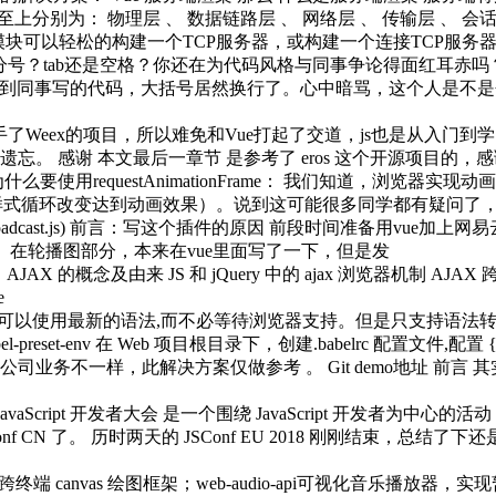
分别为： 物理层 、 数据链路层 、 网络层 、 传输层 、 会话层 、
 net 模块可以轻松的构建一个TCP服务器，或构建一个连接TCP服务器
号？tab还是空格？你还在为代码风格与同事争论得面红耳赤吗
下来，看到同事写的代码，大括号居然换行了。心中暗骂，这个人是
eex的项目，所以难免和Vue打起了交道，js也是从入门到学习
 感谢 本文最后一章节 是参考了 eros 这个开源项目的，感谢
什么要使用requestAnimationFrame： 我们知道，浏览器实现动画绘制无
val 方法（进行DOM的样式循环改变达到动画效果）。说到这可能很多同学都
oadcast.js) 前言：写这个插件的原因 前段时间准备用vue加
件。在轮播图部分，本来在vue里面写了一下，但是发
JAX 的概念及由来 JS 和 jQuery 中的 ajax 浏览器机制 AJ
e
器,借助转换器可以使用最新的语法,而不必等待浏览器支持。但是只支持语法
e babel-preset-env 在 Web 项目根目录下，创建.babelrc 配置文件,配置 
 ​ 每个公司业务不一样，此解决方案仅做参考 。 Git demo地址
JavaScript 开发者大会 是一个围绕 JavaScript 开发者为中心的活
 CN 了。 历时两天的 JSConf EU 2018 刚刚结束，总结了
简单的跨终端 canvas 绘图框架；web-audio-api可视化音乐播放