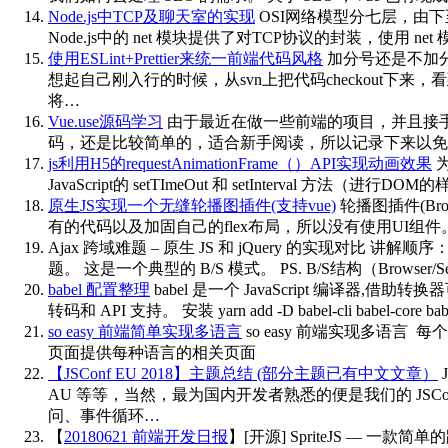
Node.js中TCP及聊天室的实现
OSI网络模型分七层，由下至上
Node.js中的 net 模块提供了对TCP协议的封装，使用
使用ESLint+Prettier来统一前端代码风格
加分号还是不加分
想起自己刚入行的时候，从svn上把代码checkout
将…
Vue.use源码学习
由于最近在做一些前端的项目，并且接手了W
码，还是比较简单的，适合新手阅读，所以记录下来以免遗忘。
js利用H5的requestAnimationFrame（）API实现动画效果
为
JavaScript的 setTImeOut 和 setInter
原生JS实现一个无缝轮播图插件(支持vue)
轮播图插件(Br
有的代码以及加固自己的flex布局，所以没有使用UI组
Ajax 跨域难题 – 原生 JS 和 jQuery 的实现对比
讲解顺序： A
题。 这是一个典型的 B/S 模式。 PS. B/S结构（Browser/S
babel 配置整理
babel 是一个 JavaScript 编译
转码和 API 支持。 安装 yarn add -D babel-cli babel-cor
so easy 前端简单实现多语言
so easy 前端实现多语言
页面提供每种语言的相关页面
【JSConf EU 2018】主题总结 (部分主题已有中文文章）
AU 等等，当然，最为国内开发者熟悉的便是我们的 JSConf
问、事件循环…
【
20180621 前端开发日报
】[开源] SpriteJS — 一款