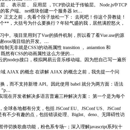
 表示层 、 应用层 ，TCP协议处于传输层。 Node.js中TCP
的客户端。 net模块创建一个服务器 let…
？ 正文之前，先看个段子放松一下： 去死吧！你这个异教徒！
不是个**，大括号为什么要换行？年轻气盛的我，居然满腔怒火，
中。项目里用到了Vue的插件机制，所以看了看Vue.use的源
eros项目组的开发。…
非就是CSS3的动画属性 transition ， aniamtion 和
有疑问了，既然有CSS的动画属性这么方便的…
上网易云的nodejs接口，模拟网易云音乐移动端。因为想自己写一遍所
AX 跨域 AJAX 的概念 在讲解 AJAX 的概念之前，我先提一个问
转换，而不支持新增 API。因此使用 babel 就分为两方面：语法
{ "p…
 前言 其实现在开发者解决多语言普遍三种解决方案： 第一个是为每个
动，全球各地都有分支，包括 JSConf EU、JSConf US、JSConf
下还是有不少有趣的点，包括错误处理、BigInt、deno、无障碍性访
器，实现暂停切换歌曲功能，粉色系专场~；深入理解javascript系列(十