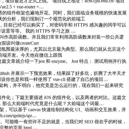
目最近才正式上线。 项目线上地址：acm.cjlu.edu.cn/ 项目
5 + vue-router +…
优秀的组件框架也遍地开花。同时，我们面临业务规模的快速发展
现状的分析，我们现制订一个规范化的前端工
目前已经可以购买了，对密码学和 HTTPS 感兴趣的同学可以
等。 我的 HTTPS 学习之旅 …
叫作高阶函数。并且我们常常利用高阶函数来封装一些公共逻
createCurr
网氛围最浓厚的，尤其以北京最为典型。那么我们就从北京这个
前端开发。今天他在微信上跟我
一下jest 和 enzyme。 Jest 特点： 测试用例并行执
 github 并展示一下预览效果，结果踩了好多坑，折腾了大半天才
是和我一样使用了 vue-cli 搭建了自己的项目…
e项目的架构，并不明白，他究竟是怎么运行的，现在我们一起来研究
件化；下篇主要描述 iOS 的组件化，以及两者的对比。这篇文
提及，那么大前端时代究竟是什么呢？大前端这个词最…
图框架，可以基于 canvas 快速绘制结构化 UI、动画和交互效果，并
/spritejs/spr…
率。可能唯一有些许不足的就是，当我们对 SEO 很在乎的时候，
整的页面 html …