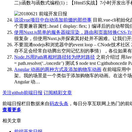
二):函数与函数式编程(1)；【Html5实战】7小时开发出
说说vue项目中自动添加前缀的那些事
目前,vue-cli初
个需要兼容属性:.head { display: flex; } 编译后的自动帮
使用Nuxt.js简单的服务器端渲染，路由和页面转换CSS-Tric
很复杂，但使用Nuxt.js并探索其好处并不困难。让我
不要混淆nodejs和浏览器中的event loop – CNode技术社区
存不足会经常自动腾出空间记忆别的事情），各位如果有
Node.JS用Path将相对路径转为绝对路径
之前介绍过 用JavaS
= path.resolve(‘../oncedir’) 测试 $ node test C:gi
Angular 动画的两种方式及添加购物车动画
在前端应用中，
架。我的场景是一个类似于添加购物车的动画。在这个场
Angular 动…
关注github前端日报
订阅精彩文章
前端日报栏目数据来自
码农头条
，每日分享互联网上热门的前
查看更多
相关文章
前端开发日报