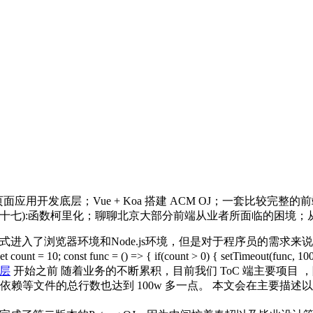
码量的单页面应用开发底层；Vue + Koa 搭建 ACM OJ；一
t系列(十七):函数柯里化；聊聊北京大部分前端从业者所面临的困境；从零
已经正式进入了浏览器环境和Node.js环境，但是对于程序员的需求
nst func = () => { if(count > 0) { setTimeout(func, 100
底层
开始之前 随着业务的不断累积，目前我们 ToC 端主要项目 ，除去 node
依赖等文件的总行数也达到 100w 多一点。 本文会在主要描述以 Vu