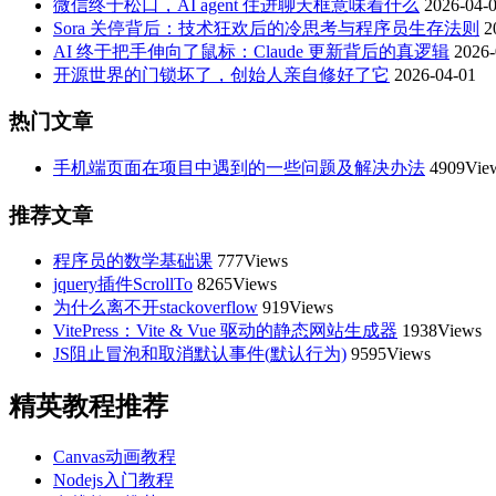
微信终于松口，AI agent 住进聊天框意味着什么
2026-04-
Sora 关停背后：技术狂欢后的冷思考与程序员生存法则
2
AI 终于把手伸向了鼠标：Claude 更新背后的真逻辑
2026-
开源世界的门锁坏了，创始人亲自修好了它
2026-04-01
热门文章
手机端页面在项目中遇到的一些问题及解决办法
4909Vie
推荐文章
程序员的数学基础课
777Views
jquery插件ScrollTo
8265Views
为什么离不开stackoverflow
919Views
VitePress：Vite & Vue 驱动的静态网站生成器
1938Views
JS阻止冒泡和取消默认事件(默认行为)
9595Views
精英教程推荐
Canvas动画教程
Nodejs入门教程