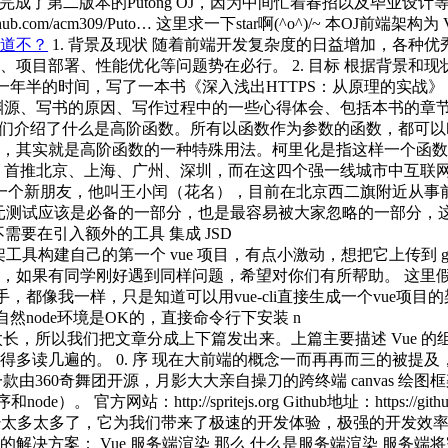
s 完成了第二版本的Putong OJ，因为中间忙着春招以及毕业设计等，项
.com/acm309/Puto… 这里求一下star啊(^o^)/~ 本OJ前端架构为 Vue2.
道不？
1. 背景及现状 随着前端开发复杂度的日益增加，各种
项目部署、性能优化等问题势在必行。 2. 目标 根据背景和
一年半的时间，写了一本书《深入浅出HTTPS：从原理的实战》，
、写书的原因、写作过程中的一些心得体会、包括本书的章节设置等
们介绍了什么是高阶函数。所有以函数作为参数的函数，都可以
实就是高阶函数的一种特殊用法。柯里化是指这样一个函数(假设叫做
，首推北京、上海、广州、深圳，而在这四个强一线城市中互联
了一个新朋友，他叫王小闰（花名），目前在北京西二旗附近从事
试应该是必备的一部分，也是最容易被大家忽略的一部分，这篇文章就介绍
不需要在引入额外的工具 集成 JSD
 脚手架工具构建自己的第一个 vue 项目，有点小激动，想把它上传到
果有同学刚好遇到同样问题，希望对你们有所帮助。 这里假设你也
新手，都像我一样，只是知道可以用vue-cli直接生成一个vu
i，自然node环境是OK的，直接命令行下安装 n
长，所以我们把文章分成上下篇发出来。上篇主要描述 Vue 的组
值得多读几遍的。 0. 序 现在大前端的概念一而再再而三的被
S 是一款由360奇舞团开源，月影大大亲自操刀的跨终端 canvas 绘
http://spritejs.org Github地址：https://github.com
 说的已经太多太多了，它为我们带来了极速的开发体验，极强的开发效
现成的解决方案： Vue 服务端渲染 那么 什么是服务端渲染 服务端将完