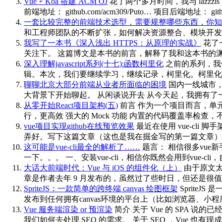
Vue + Koa 搭建 ACM OJ
花了两个多月时间，我与 lazzzi
前端地址： github.com/acm309/Puto… 项目后端地址： github
一套比较完整的前端技术选型，需要规整哪些东西，你知
和工程师团队的不断扩张，如何解决资源整合、模块开发、
我写了一本书《深入浅出 HTTPS：从原理的实战》
花了
关注下。 这篇博文是本书的前言，解释了我和这本书的渊源
深入理解javascript系列(十七):函数柯里化
之前的系列，我
辑。本次，我们要继续学习，继续记录，柯里化。柯里化，其
聊聊北京大部分前端从业者所面临的困境
国内一线城市
大背景下开始聊起。 从闲谈说开去 从今天起，我拥有
从零开始React项目架构(五)
前言 作为一个项目而言，单元测
行，更高效 强大的 Mock 功能 内置的代码覆盖率检查，
vue项目实现github在线预览效果
最近在使用 vue-cli
弄好。写下这篇文章（这也是我在掘金写的第一篇文章），如
这可能是vue-cli最全的解析了……
题言： 相信很多vue
一下。。。 一、安装vue-cli，相信你既然会用到vue-cl
大话大前端时代：Vue 与 iOS 的组件化（上）
由于原文太
章是作者去年 9 月发布的，虽然过了些时日，但还是很
SpriteJS：一款简单的跨终端 canvas 绘图框架
SpriteJ
发布到任何拥有canvas环境的平台上（比如浏览器、小程序和node）。 官方网站：
Vue 服务端渲染 or 预渲染
简介 关于 Vue 的 SPA
我们如何去处理 SEO 的需求。 关于 SEO ，Vue 也有