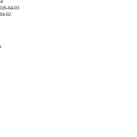
04
026-04-03
04-02
w