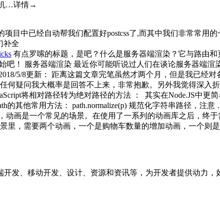
手机…详情→
​​​
始化的项目中已经自动帮我们配置好postcss了,而其中我们非常常用的一
我们补全
ks
有点罗嗦的标题，是吧？什么是服务器端渲染？它与路由和页面
们开始吧！ 服务器端渲染 最近你可能听说过人们在谈论服务器端渲
2018/5/8更新： 距离这篇文章完笔虽然才两个月，但是我已
任何疑问我大概率是回答不上来，非常抱歉。另外我觉得深入折
cript将相对路径转为绝对路径的方法 ： 其实在Node.JS中更简单，直接用 pat
thuboncedir Path的其他常用方法： path.normalize(p) 规范化字符串路径，注意
动画是一个常见的场景。在使用了一系列的动画库之后，终于需要自
景里，需要两个动画，一个是购物车数量的增加动画，一个则是
端开发、移动开发、设计、资源和资讯等，为开发者提供动力，