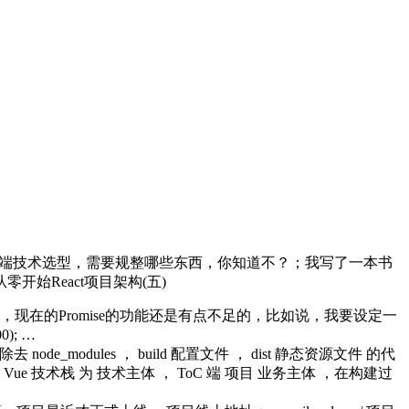
套比较完整的前端技术选型，需要规整哪些东西，你知道不？；我写了一本书
开始React项目架构(五)
来说，现在的Promise的功能还是有点不足的，比如说，我要设定一
0); …
_modules ， build 配置文件 ， dist 静态资源文件 的代
e 技术栈 为 技术主体 ， ToC 端 项目 业务主体 ，在构建过