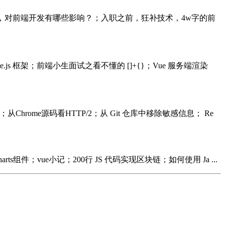
14新特性揭秘，对前端开发有哪些影响？；入职之前，狂补技术，4w字的前
de.js 框架；前端小生面试之看不懂的 []+{}；Vue 服务端渲染
特征总览；从Chrome源码看HTTP/2；从 Git 仓库中移除敏感信息； Re
charts组件；vue小记；200行 JS 代码实现区块链；如何使用 Ja ...